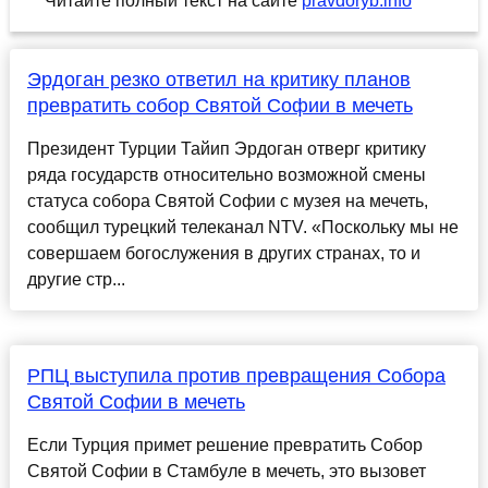
Читайте полный текст на сайте
pravdoryb.info
Эрдоган резко ответил на критику планов
превратить собор Святой Софии в мечеть
Президент Турции Тайип Эрдоган отверг критику
ряда государств относительно возможной смены
статуса собора Святой Софии с музея на мечеть,
сообщил турецкий телеканал NTV. «Поскольку мы не
совершаем богослужения в других странах, то и
другие стр...
РПЦ выступила против превращения Собора
Святой Софии в мечеть
Если Турция примет решение превратить Собор
Святой Софии в Стамбуле в мечеть, это вызовет