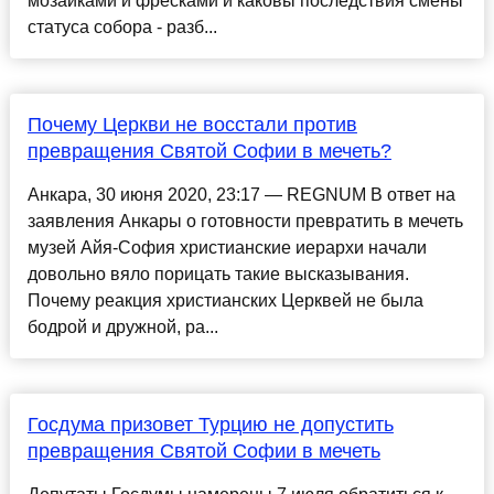
мозаиками и фресками и каковы последствия смены
статуса собора - разб...
Почему Церкви не восстали против
превращения Святой Софии в мечеть?
Анкара, 30 июня 2020, 23:17 — REGNUM В ответ на
заявления Анкары о готовности превратить в мечеть
музей Айя-София христианские иерархи начали
довольно вяло порицать такие высказывания.
Почему реакция христианских Церквей не была
бодрой и дружной, ра...
Госдума призовет Турцию не допустить
превращения Святой Софии в мечеть