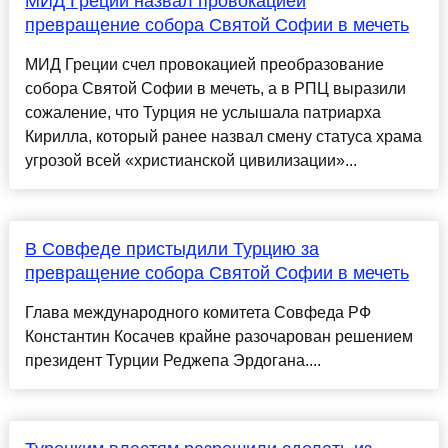
МИД Греции назвал провокацией
превращение собора Святой Софии в мечеть
МИД Греции счел провокацией преобразование
собора Святой Софии в мечеть, а в РПЦ выразили
сожаление, что Турция не услышала патриарха
Кирилла, который ранее назвал смену статуса храма
угрозой всей «христианской цивилизации»...
В Совфеде пристыдили Турцию за
превращение собора Святой Софии в мечеть
Глава международного комитета Совфеда РФ
Константин Косачев крайне разочарован решением
президент Турции Реджепа Эрдогана....