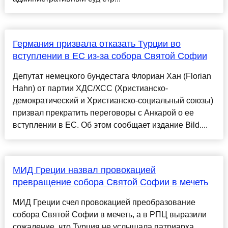
Германия призвала отказать Турции во
вступлении в ЕС из-за собора Святой Софии
Депутат немецкого бундестага Флориан Хан (Florian
Hahn) от партии ХДС/ХСС (Христианско-
демократический и Христианско-социальный союзы)
призвал прекратить переговоры с Анкарой о ее
вступлении в ЕС. Об этом сообщает издание Bild....
МИД Греции назвал провокацией
превращение собора Святой Софии в мечеть
МИД Греции счел провокацией преобразование
собора Святой Софии в мечеть, а в РПЦ выразили
сожаление, что Турция не услышала патриарха