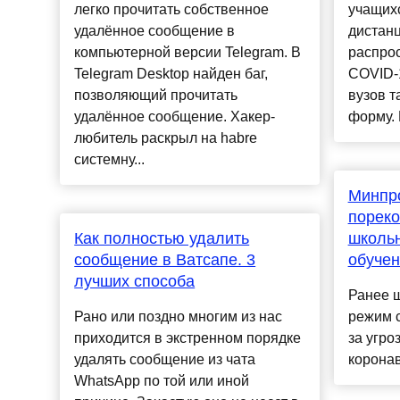
легко прочитать собственное
учащихс
удалённое сообщение в
дистанц
компьютерной версии Telegram. В
распро
Telegram Desktop найден баг,
COVID-1
позволяющий прочитать
вузов т
удалённое сообщение. Хакер-
форму. 
любитель раскрыл на habre
системну...
Минпр
порек
Как полностью удалить
школьн
сообщение в Ватсапе. 3
обуче
лучших способа
Ранее 
Рано или поздно многим из нас
режим 
приходится в экстренном порядке
за угро
удалять сообщение из чата
коронав
WhatsApp по той или иной