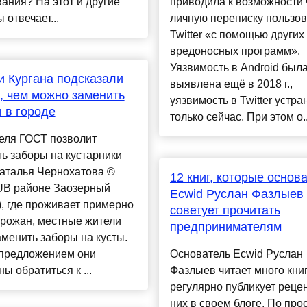
ания? На этот и другие
приводила к возможности 
 отвечает...
личную переписку пользо
Twitter «с помощью других
вредоносных программ».
Уязвимость в Android был
 Кургана подсказали
выявлена ещё в 2018 г.,
, чем можно заменить
уязвимость в Twitter устра
 в городе
только сейчас. При этом о..
еля ГОСТ позволит
ь заборы на кустарники
Наталья Чернохатова ©
12 книг, которые основ
В районе Заозерный
Ecwid Руслан Фазлыев
), где проживает примерно
советует прочитать
орожан, местные жители
предпринимателям
аменить заборы на кусты.
 предложением они
Основатель Ecwid Руслан
ы обратиться к ...
Фазлыев читает много книг
регулярно публикует реце
них в своем блоге. По прос