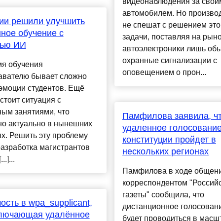
видеонаблюдения за свои
автомобилем. Но произво
ии решили улучшить
не спешат с решением это
ное обучение с
задачи, поставляя на рын
ью ИИ
автоэлектроники лишь об
охранные сигнализации с
мя обучения
оповещением о прон...
авателю бывает сложно
эмоции студентов. Ещё
стоит ситуация с
ым занятиями, что
Памфилова заявила, ч
но актуально в нынешних
удаленное голосование
х. Решить эту проблему
конституции пройдет в
азработка магистрантов
нескольких регионах
.]...
Памфилова в ходе общени
корреспондентом "Россий
газеты" сообщила, что
ость в wpa_supplicant,
дистанционное голосован
ключающая удалённое
будет проводиться в масш