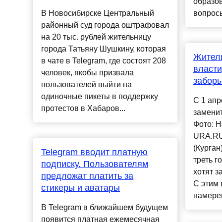
образов
В Новосибирске Центральный
вопросы
районный суд города оштрафовал
на 20 тыс. рублей жительницу
города Татьяну Шушкину, которая
Жители
в чате в Telegram, где состоят 208
власти
человек, якобы призвала
заборы
пользователей выйти на
одиночные пикеты в поддержку
С 1 апр
протестов в Хабаров...
заменит
Фото: 
URA.RU
(Курган
Telegram вводит платную
треть г
подписку. Пользователям
хотят з
предложат платить за
С этим
стикеры и аватары
намерен
В Telegram в ближайшем будущем
появится платная ежемесячная