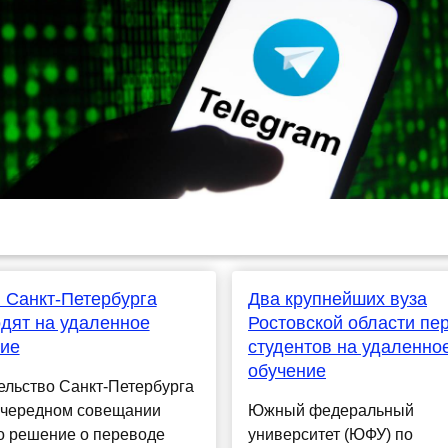
 Санкт-Петербурга
Два крупнейших вуза
дят на удаленное
Ростовской области пе
ние
студентов на удаленно
обучение
ельство Санкт-Петербурга
очередном совещании
Южный федеральный
о решение о переводе
университет (ЮФУ) по