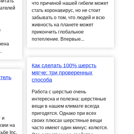
читать
что причиной нашей гибели может
вателей
стать коронавирус, но не стоит
забывать о том, что людей и всю
живность на планете может
а
прикончить глобальное
потепление. Впервые...
нена
.
Как сделать 100% шерсть
мягче: три проверенных
атель
способа
Работа с шерстью очень
интересна и полезна: шерстяные
вещи в нашем климате всегда
пригодятся. Однако при всех
 и
своих плюсах шерстяные вещи
нзии на
часто имеют один минус: колются.
ьбе Inc.