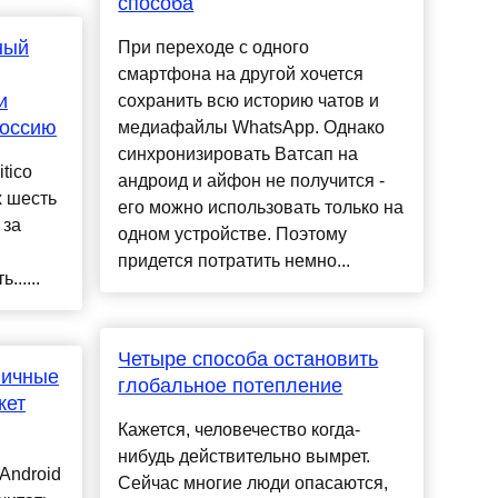
способа
ный
При переходе с одного
смартфона на другой хочется
и
сохранить всю историю чатов и
Россию
медиафайлы WhatsApp. Однако
синхронизировать Ватсап на
tico
андроид и айфон не получится -
х шесть
его можно использовать только на
 за
одном устройстве. Поэтому
придется потратить немно...
.....
Четыре способа остановить
личные
глобальное потепление
жет
Кажется, человечество когда-
нибудь действительно вымрет.
Android
Сейчас многие люди опасаются,