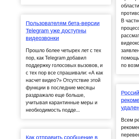
области
против
В частн
Пользователям бета-версии
процес
Telegram уже доступны
рассма
видеозвонки
видеок
Прошло более четырех лет с тех
заявлен
пор, как Telegram добавил
помощь
поддержку голосовых вызовов, и
по возм
с тех пор все спрашивали: «А как
насчет видео?» Отсутствие этой
функции в последние месяцы
Россий
раздражало еще больше,
рекоме
учитывая карантинные меры и
удален
необходимость подде...
Всем р
рекоме
переве
Как отправить сообщение в