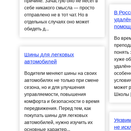
причине. Зачастую оно не несет в
себе никакого смысла — просто
В Росс
отправлено не в тот чат. Но в
удалён
отдельных случаях оно может
помощ
обидеть д...
Во вре
препод
понять 
Шины для легковых
хуже об
автомобилей
удалённ
Водители меняют шины на своих
особен
автомобилях не только при смене
условия
сезона, но и для улучшения
может р
управляемости, повышения
Школы [..
комфорта и безопасности о время
передвижения. Перед тем, как
покупать шины для легковых
Уязвим
автомобилей, нужно изучить их
не ис
основные характер...