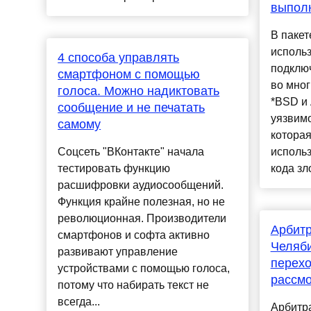
выпол
В пакет
исполь
4 способа управлять
подключ
смартфоном с помощью
во мног
голоса. Можно надиктовать
*BSD и 
сообщение и не печатать
уязвимо
самому
которая
Соцсеть "ВКонтакте" начала
исполь
тестировать функцию
кода зл
расшифровки аудиосообщений.
Функция крайне полезная, но не
революционная. Производители
Арбит
смартфонов и софта активно
Челяби
развивают управление
перехо
устройствами с помощью голоса,
рассмо
потому что набирать текст не
всегда...
Арбитр