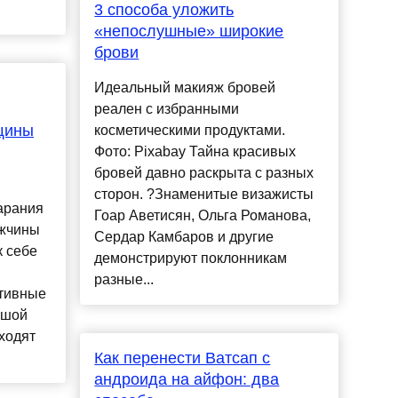
3 способа уложить
«непослушные» широкие
брови
Идеальный макияж бровей
реален с избранными
щины
косметическими продуктами.
Фото: Pixabay Тайна красивых
бровей давно раскрыта с разных
сторон. ?Знаменитые визажисты
арания
Гоар Аветисян, Ольга Романова,
ужчины
Сердар Камбаров и другие
к себе
демонстрируют поклонникам
разные...
итивные
ушой
ходят
Как перенести Ватсап с
андроида на айфон: два