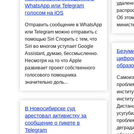
удаленн
WhatsApp или Telegram
распро
голосом на iOS
Об этом
Отправить сообщение в WhatsApp
министе
или Telegram можно отправить с
помощью Siri Спорить с тем, что
Siri во многом уступает Google
Безуми
Assistant, думаю, бессмысленно.
цифров
Несмотря на то что Apple
образ
развивает проект собственного
голосового помощника
Самоиз
значительно доль...
пробле
институ
институ
Дистан
В Новосибирске суд
усугуб
арестовал активистку за
проблем
сообщение о пикете в
деград
Telegram