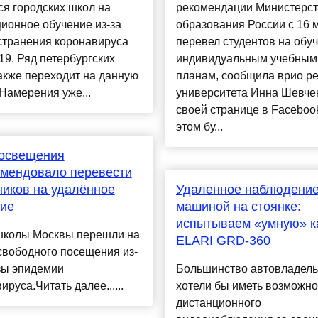
я городских школ на
рекомендации Министерс
ионное обучение из-за
образования России с 16 
странения коронавируса
перевел студентов на обу
9. Ряд петербургских
индивидуальным учебным
акже переходит на данную
планам, сообщила врио р
Намерения уже...
университета Инна Шевче
своей странице в Faceboo
этом бу...
освещения
омендовало перевести
иков на удалённое
Удаленное наблюдение
ние
машиной на стоянке:
испытываем «умную» к
школы Москвы перешли на
ELARI GRD-360
свободного посещения из-
зы эпидемии
Большинство автовладел
ируса.Читать далее......
хотели бы иметь возможно
дистанционного