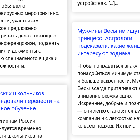
устройствах. [...]...
 объявил о
овирусных мероприятиях.
ости, участникам
сов предложено
Мужчины Весы не ищут
тривать дела с помощью
принцесс. Астрологи
онференцсвязи, подавать
подсказали, какие жен
ия и документы с
интересуют зодиака
ю специального ящика и
ожности м...
Чтобы понравиться знаку
понадобиться минимум ст
и больше искренности. М
Весы всегда притягивают 
ских школьников
внимание окружающих.
ндовали перевести на
Искренние, добрые и поз
ное обучение
— они легко становятся д
компании и с легкостью на
егионам России
ко всем подход. Их при...
ндуется временно
сти школьников на