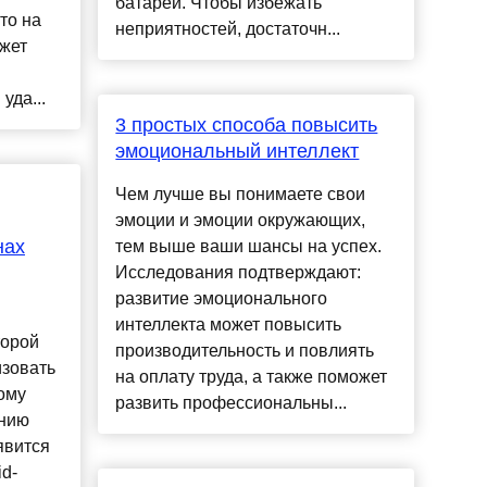
батареи. Чтобы избежать
то на
неприятностей, достаточн...
жет
уда...
3 простых способа повысить
эмоциональный интеллект
Чем лучше вы понимаете свои
эмоции и эмоции окружающих,
нах
тем выше ваши шансы на успех.
Исследования подтверждают:
развитие эмоционального
интеллекта может повысить
торой
производительность и повлиять
изовать
на оплату труда, а также поможет
ому
развить профессиональны...
ению
явится
id-