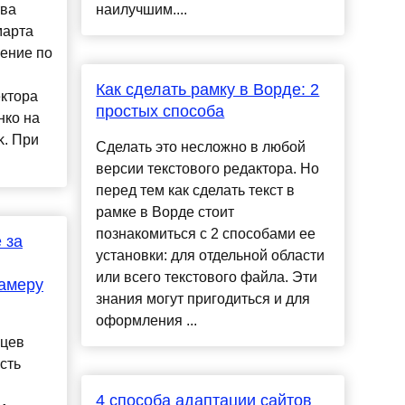
тва
наилучшим....
марта
чение по
Как сделать рамку в Ворде: 2
ектора
простых способа
нко на
k. При
Сделать это несложно в любой
версии текстового редактора. Но
перед тем как сделать текст в
рамке в Ворде стоит
познакомиться с 2 способами ее
 за
установки: для отдельной области
или всего текстового файла. Эти
амеру
знания могут пригодиться и для
оформления ...
ьцев
сть
4 способа адаптации сайтов