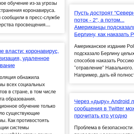
ое обучение из-за угрозы
странения коронавируса.
Пусть достроят "Север
 сообщили в пресс-службе
поток - 2", а потом...
рства просвещения....
Американцы подсказал
Берлину, как наказать 
Американское издание Poli
е власти: коронавирус,
подсказало Берлину целы
изация, удаленное
способов наказать Россию
ование
"отравление" Навального.
Например, дать ей полность.
оляция обнажила
мы всех социальных
тов в стране, в том числе
та образования.
Через «дыру» Android 
ционное обучение только
сообщения в Twitter мо
ило существующие
прочитать кто угодно
ы. Как противостоять
ации системы
Проблема в безопасности 