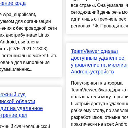
нение кода
все страны. Она указала, ч
сегодняшний день речь мо
е wpa_supplicant,
идти лишь о трех-четырех
зуемом для организации
регионах РФ. Проводиться 
ения к беспроводной сети
их дистрибутивах Linux,
Android, выявлена
сть (CVE-2021-27803),
TeamViewer сделал
 потенциально может быть
доступным удалённое
зована для выполнения
управление на миллио
оумышленник...
Android-устройств
Популярная платформа
TeamViewer, благодаря ко
ражный суд
пользователи могут орган
нской области
быстрый доступ к удалённ
дит на удаленное
рабочему столу, по заявл
трение дел
разработчиков, отныне по
практически на всех Andro
ажный суд Челябинской