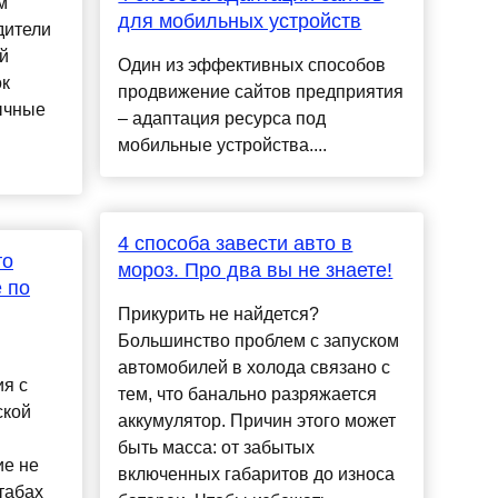
м
для мобильных устройств
дители
й
Один из эффективных способов
ок
продвижение сайтов предприятия
ычные
– адаптация ресурса под
мобильные устройства....
4 способа завести авто в
то
мороз. Про два вы не знаете!
 по
Прикурить не найдется?
Большинство проблем с запуском
автомобилей в холода связано с
я с
тем, что банально разряжается
ской
аккумулятор. Причин этого может
быть масса: от забытых
ие не
включенных габаритов до износа
табах