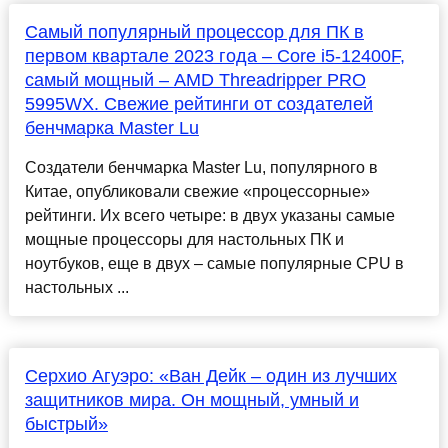
Самый популярный процессор для ПК в
первом квартале 2023 года – Core i5-12400F,
самый мощный – AMD Threadripper PRO
5995WX. Свежие рейтинги от создателей
бенчмарка Master Lu
Создатели бенчмарка Master Lu, популярного в
Китае, опубликовали свежие «процессорные»
рейтинги. Их всего четыре: в двух указаны самые
мощные процессоры для настольных ПК и
ноутбуков, еще в двух – самые популярные CPU в
настольных ...
Серхио Агуэро: «Ван Дейк – один из лучших
защитников мира. Он мощный, умный и
быстрый»