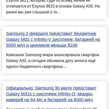
Exynos 9611, которая, судя по всему, ничем не
отличается от Exynos 9610 в основе Galaxy A50. Но
ранее мы уже слышали о то...
Samsung 2 февраля представит бюджетник
Galaxy M02 c Infinity-V дисплеем, батареей на
5000 мАч и ценником меньше $100
Компания Samsung вчера анонсировала смартфон
Galaxy A02, а сегодня объявила дату анонса ещё
одного бюджетного смартфона....
Официально: Samsung 30 июля представит
Galaxy M31s с дисплеем Infinity-O, квадро-
камерой на 64 Мп и батареей на 6000 мАч