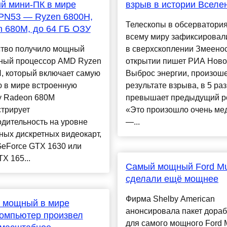
й мини-ПК в мире
взрыв в истории Вселе
PN53 — Ryzen 6800H,
Телескопы в обсерватория
 680M, до 64 ГБ ОЗУ
всему миру зафиксировал
ство получило мощный
в сверхскоплении Змеенос
ный процессор AMD Ryzen
открытии пишет РИА Ново
, который включает самую
Выброс энергии, произош
 в мире встроенную
результате взрыва, в 5 раз
у Radeon 680M
превышает предыдущий р
стрирует
«Это произошло очень ме
дительность на уровне
—...
ых дискретных видеокарт,
GeForce GTX 1630 или
X 165...
Самый мощный Ford Mu
сделали ещё мощнее
Фирма Shelby American
 мощный в мире
анонсировала пакет дораб
омпьютер произвел
для самого мощного Ford 