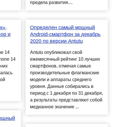
предела развития....
к»,
Определен самый мощный
ор и
Android-смартфон за декабрь
2020 по версии Antutu
ne 14
Antutu опубликовал свой
hone 14
ежемесячный рейтинг 10 лучших
 них
смартфонов, отмечая самые
залась
производительные флагманские
рой
модели и аппараты среднего
уровня. Данные собирались в
период с 1 декабря по 31 декабря,
а результаты представляют собой
медианное значение ...
мощный