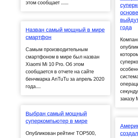
этом сообщает ......
суперк
основе
выйдут
года
Назван самый мощный в мире
смартфон
Компан
опублик
Самым производительным
котором
смартфоном в мире был назван
суперко
Xiaomi Mi 10 Pro. Об этом
особенн
сообщается в отчете на сайте
система
бенчмарка AnTuTu за апрель 2020
операц
года....
секунду
заказу 
Выбран самый мощный
суперкомпьютер в мире
Америк
созда
Опубликован рейтинг TOP500,