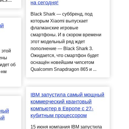
сэ....
на сегодня!
Black Shark — суббренд, под
которым Xiaomi выпускает
ый
флагманские игровые
смартфоны. И в скором времени
этот модельный ряд ждет
пополнение — Black Shark 3.
 этой
Ожидается, что смартфон будет
ены
оснащён новейшим чипсетом
идет об
Qualcomm Snapdragon 865 и ...
-нм
IBM запустила самый мощный
коммерческий квантовый
компьютер в Европе с 27-
рный
кубитным процессором
ый
15 июня компания IBM запустила