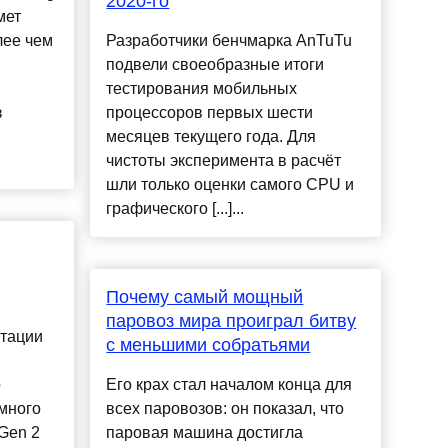
2020-го
мет
лее чем
Разработчики бенчмарка AnTuTu
подвели своеобразные итоги
тестирования мобильных
з
процессоров первых шести
месяцев текущего года. Для
чистоты эксперимента в расчёт
шли только оценки самого CPU и
графического [...]...
Почему самый мощный
паровоз мира проиграл битву
нтации
с меньшими собратьями
о
Его крах стал началом конца для
много
всех паровозов: он показал, что
Gen 2
паровая машина достигла