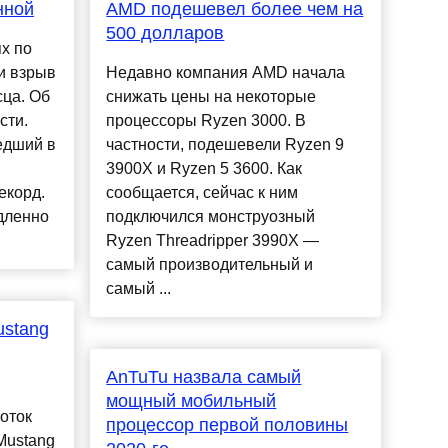
нной
AMD подешевел более чем на
500 долларов
х по
и взрыв
Недавно компания AMD начала
ца. Об
снижать цены на некоторые
сти.
процессоры Ryzen 3000. В
едший в
частности, подешевели Ryzen 9
3900X и Ryzen 5 3600. Как
екорд.
сообщается, сейчас к ним
дленно
подключился монструозный
Ryzen Threadripper 3990X —
самый производительный и
самый ...
stang
AnTuTu назвала самый
мощный мобильный
оток
процессор первой половины
Mustang