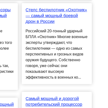
ссоры
Стелс беспилотник «Охотник»
амый
— самый мощный боевой
дрон в России
le
Российский 20-тонный ударный
БПЛА «Охотник» Многие военные
ез того
эксперты утверждают, что
более
беспилотники — одно из самых
перспективных и грозных видов
оружия будущего. Собственно
 так,
говоря, уже сейчас они
ристики
показывают высокую
эффективность в военных ко...
Самый мощный и дорогой
мощный
потребительский процессор