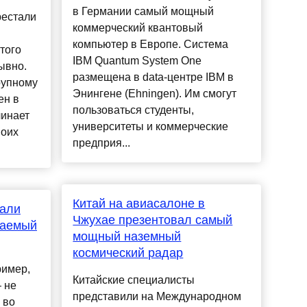
в Германии самый мощный
рестали
коммерческий квантовый
компьютер в Европе. Система
того
IBM Quantum System One
ывно.
размещена в data-центре IBM в
рупному
Энингене (Ehningen). Им смогут
ен в
пользоваться студенты,
чинает
университеты и коммерческие
воих
предприя...
Китай на авиасалоне в
али
Чжухае презентовал самый
даемый
мощный наземный
космический радар
ример,
Китайские специалисты
 не
представили на Международном
 во