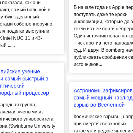
 показали, как они
В начале года из Apple пе
дают, самый большой в
поступать даже те крохи
утбук, сделанный
информации, которые до э
стами собственноручно.
текли из неё почти непрер
ля поделки выступили
Один источник попал по-к
 Intel NUC 11 и 43-
– иск против него направл
 ......
суд. И вдруг Bloomberg на
публиковать сообщения с
источников...
лийские ученые
и самый быстрый в
птический
Астрономы зафиксиров
морфный процессор
самый мощный наблю
взрыв во Вселенной
ародная группа,
вляемая учеными из
Космические взрывы, нап
гического университета
при смерти сверхновых, —
на (Swinburne University
такое уж и редкое явление