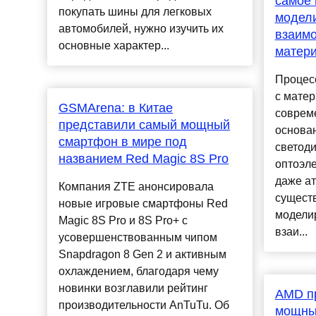
самое
покупать шины для легковых
модел
автомобилей, нужно изучить их
взаимо
основные характер...
матер
Процес
с матер
GSMArena: в Китае
совреме
представили самый мощный
основан
смартфон в мире под
светоди
названием Red Magic 8S Pro
оптоэле
даже ат
Компания ZTE анонсировала
сущест
новые игровые смартфоны Red
модели
Magic 8S Pro и 8S Pro+ с
взаи...
усовершенствованным чипом
Snapdragon 8 Gen 2 и активным
охлаждением, благодаря чему
новинки возглавили рейтинг
AMD п
производительности AnTuTu. Об
мощны