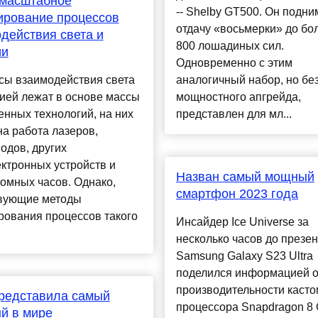
 масштабное
-- Shelby GT500. Он подни
ирование процессов
отдачу «восьмерки» до бо
действия света и
800 лошадиных сил.
ии
Одновременно с этим
сы взаимодействия света
аналогичный набор, но бе
ией лежат в основе массы
мощностного апгрейда,
нных технологий, на них
представлен для мл...
а работа лазеров,
одов, других
ктронных устройств и
Назван самый мощный
омных часов. Однако,
смартфон 2023 года
вующие методы
рования процессов такого
Инсайдер Ice Universe за
несколько часов до презе
Samsung Galaxy S23 Ultra
поделился информацией 
производительности касто
редставила самый
процессора Snapdragon 8 
й в мире