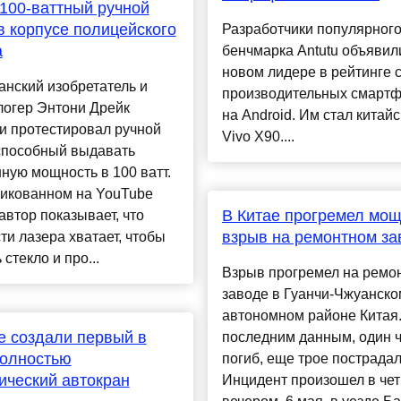
100-ваттный ручной
в корпусе полицейского
Разработчики популярног
а
бенчмарка Antutu объявил
новом лидере в рейтинге 
нский изобретатель и
производительных смарт
логер Энтони Дрейк
на Android. Им стал китай
и протестировал ручной
Vivo X90....
 способный выдавать
ную мощность в 100 ватт.
ликованном на YouTube
В Китае прогремел мо
автор показывает, что
взрыв на ремонтном за
и лазера хватает, чтобы
 стекло и про...
Взрыв прогремел на ремо
заводе в Гуанчи-Чжуанско
автономном районе Китая
е создали первый в
последним данным, один 
полностью
погиб, еще трое пострадал
ический автокран
Инцидент произошел в чет