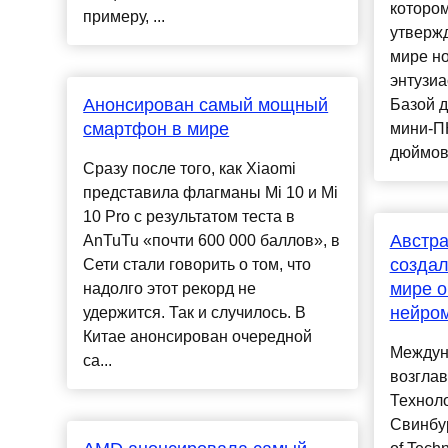
котором
примеру, ...
утверж
мире но
энтузиа
Анонсирован самый мощный
Базой д
смартфон в мире
мини-ПК
дюймовый
Сразу после того, как Xiaomi
представила флагманы Mi 10 и Mi
10 Pro с результатом теста в
Австра
AnTuTu «почти 600 000 баллов», в
создал
Сети стали говорить о том, что
мире о
надолго этот рекорд не
нейро
удержится. Так и случилось. В
Китае анонсирован очередной
Междун
са...
возгла
Техноло
Свинбур