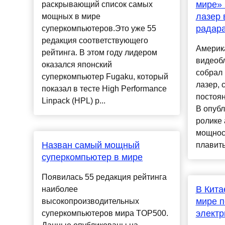
мире» 
раскрывающий список самых
лазер 
мощных в мире
радар
суперкомпьютеров.Это уже 55
редакция соответствующего
Америка
рейтинга. В этом году лидером
видеоб
оказался японский
собрал 
суперкомпьютер Fugaku, который
лазер,
показал в тесте High Performance
постоян
Linpack (HPL) р...
В опуб
ролике 
мощност
Назван самый мощный
плавить
суперкомпьютер в мире
Появилась 55 редакция рейтинга
В Кита
наиболее
мире 
высокопроизводительных
электр
суперкомпьютеров мира TOP500.