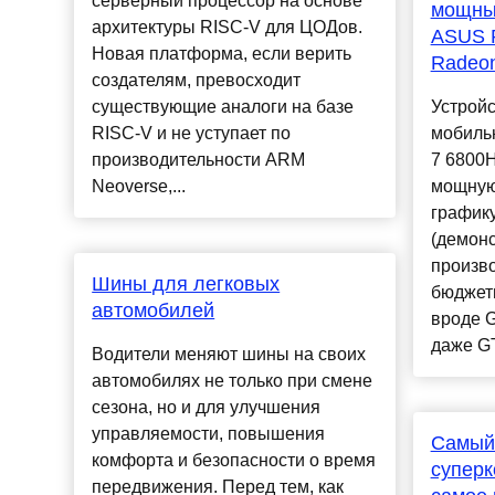
серверный процессор на основе
мощны
архитектуры RISC-V для ЦОДов.
ASUS 
Новая платформа, если верить
Radeon
создателям, превосходит
существующие аналоги на базе
Устрой
RISC-V и не уступает по
мобиль
производительности ARM
7 6800H
Neoverse,...
мощную
график
(демон
произво
Шины для легковых
бюджетн
автомобилей
вроде 
даже GT
Водители меняют шины на своих
автомобилях не только при смене
сезона, но и для улучшения
управляемости, повышения
Самый
комфорта и безопасности о время
суперк
передвижения. Перед тем, как