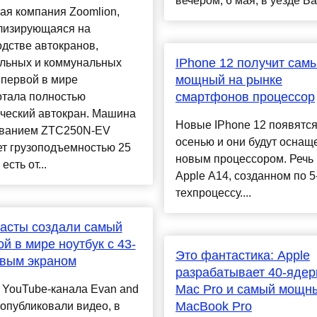
вечером, 6 мая, в уезде Бай
ая компания Zoomlion,
лизирующаяся на
дстве автокранов,
IPhone 12 получит сам
ельных и коммунальных
мощный на рынке
 первой в мире
смартфонов процессор
отала полностью
ческий автокран. Машина
Новые IPhone 12 появятся
званием ZTC250N-EV
осенью и они будут оснащ
ет грузоподъемностью 25
новым процессором. Речь 
 есть от...
Apple A14, созданном по 5
техпроцессу....
асты создали самый
й в мире ноутбук с 43-
Это фантастика: Apple
вым экраном
разрабатывает 40-яде
Mac Pro и самый мощн
 YouTube-канала Evan and
MacBook Pro
 опубликовали видео, в