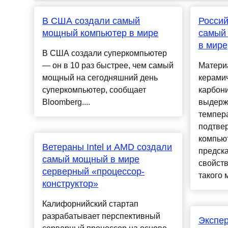
В США создали самый
Россий
мощный компьютер в мире
самый
в мире
В США создали суперкомпьютер
— он в 10 раз быстрее, чем самый
Матери
мощный на сегодняшний день
керами
суперкомпьютер, сообщает
карбон
Bloomberg....
выдерж
темпера
подтве
компью
Ветераны Intel и AMD создали
предск
самый мощный в мире
свойств
серверный «процессор-
такого 
конструктор»
Калифорнийский стартап
разрабатывает перспективный
Экспер