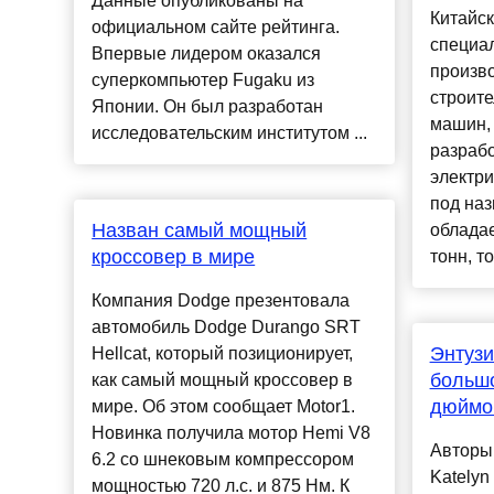
Данные опубликованы на
Китайск
официальном сайте рейтинга.
специа
Впервые лидером оказался
произво
суперкомпьютер Fugaku из
строит
Японии. Он был разработан
машин,
исследовательским институтом ...
разраб
электри
под на
Назван самый мощный
облада
кроссовер в мире
тонн, то
Компания Dodge презентовала
автомобиль Dodge Durango SRT
Энтузи
Hellcat, который позиционирует,
большо
как самый мощный кроссовер в
дюймо
мире. Об этом сообщает Motor1.
Новинка получила мотор Hemi V8
Авторы
6.2 со шнековым компрессором
Katelyn
мощностью 720 л.с. и 875 Нм. К