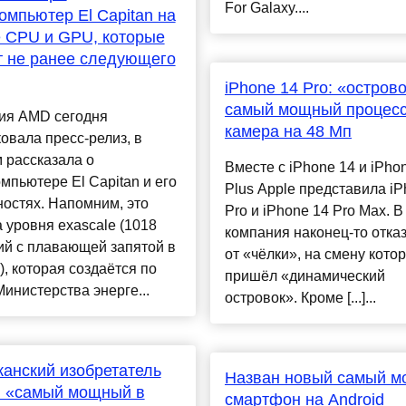
For Galaxy....
омпьютер El Capitan на
 CPU и GPU, которые
 не ранее следующего
iPhone 14 Pro: «острово
самый мощный процесс
ия AMD сегодня
камера на 48 Мп
овала пресс-релиз, в
 рассказала о
Вместе с iPhone 14 и iPho
мпьютере El Capitan и его
Plus Apple представила iP
остях. Напомним, это
Pro и iPhone 14 Pro Max. В
 уровня exascale (1018
компания наконец-то отка
ий с плавающей запятой в
от «чёлки», на смену кото
), которая создаётся по
пришёл «динамический
Министерства энерге...
островок». Кроме [...]...
анский изобретатель
Назван новый самый 
л «самый мощный в
смартфон на Android