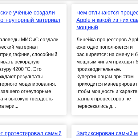
ские учёные создали
Чем отличаются проце
 огнеупорный материал
Apple и какой из них с
мощный
аловеды МИСиС создали
Линейка процессоров App
ческий материал
ежегодно пополняется и
итрид гафния, способный
расширяется: на смену и б
ивать рекордную
мощным чипам приходят 
туру 4200 °C. Это
производительные.
рждают результаты
Купертиновцам при этом
терного моделирования,
приходится маневрировать
азавшего огнеупорные
чтобы мощность и характе
а и высокую твёрдость
разных процессоров не
матери...
пересекались д...
т протестировал самый
Зафиксирован самый 