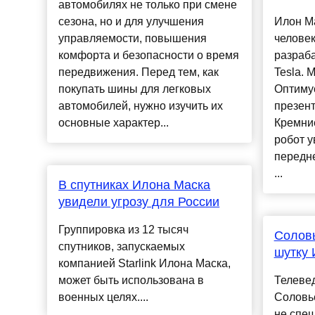
автомобилях не только при смене
сезона, но и для улучшения
Илон М
управляемости, повышения
человек
комфорта и безопасности о время
разраб
передвижения. Перед тем, как
Tesla. 
покупать шины для легковых
Оптиму
автомобилей, нужно изучить их
презент
основные характер...
Кремние
робот у
передне
...
В спутниках Илона Маска
увидели угрозу для России
Группировка из 12 тысяч
Соловь
спутников, запускаемых
шутку 
компанией Starlink Илона Маска,
может быть использована в
Телеве
военных целях....
Соловь
не спеш