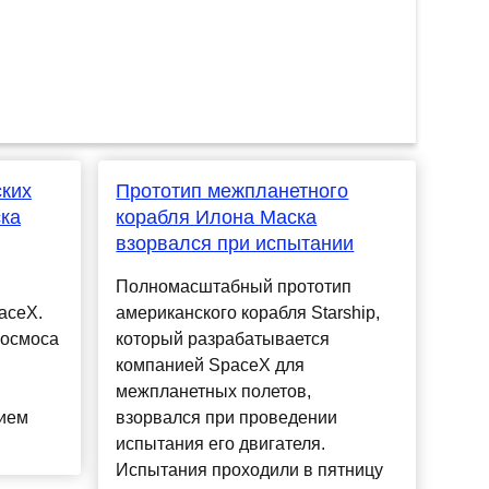
ских
Прототип межпланетного
ка
корабля Илона Маска
взорвался при испытании
Полномасштабный прототип
aceX.
американского корабля Starship,
космоса
который разрабатывается
я
компанией SpaceX для
межпланетных полетов,
ием
взорвался при проведении
испытания его двигателя.
Испытания проходили в пятницу