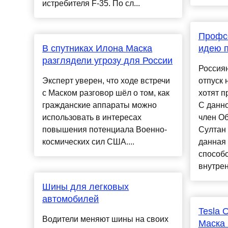
истребителя F-35. По сл...
Профс
В спутниках Илона Маска
идею п
разглядели угрозу для России
Россия
Эксперт уверен, что ходе встречи
отпуск 
с Маском разговор шёл о том, как
хотят п
гражданские аппараты можно
С данн
использовать в интересах
член О
повышения потенциала Военно-
Султан 
космических сил США....
данная 
способ
внутрен
Шины для легковых
автомобилей
Tesla 
Водители меняют шины на своих
Маска 