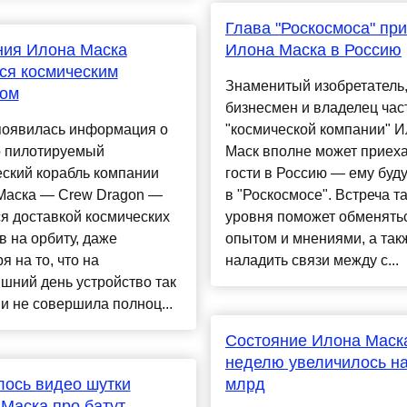
Глава "Роскосмоса" пр
ния Илона Маска
Илона Маска в Россию
ся космическим
Знаменитый изобретатель
мом
бизнесмен и владелец час
 появилась информация о
"космической компании" И
о пилотируемый
Маск вполне может приеха
ский корабль компании
гости в Россию — ему буд
Маска — Crew Dragon —
в "Роскосмосе". Встреча т
я доставкой космических
уровня поможет обменять
в на орбиту, даже
опытом и мнениями, а так
я на то, что на
наладить связи между с...
шний день устройство так
 и не совершила полноц...
Состояние Илона Маск
неделю увеличилось на
ось видео шутки
млрд
Маска про батут