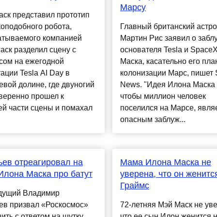
Марсу
аск представил прототип
оподобного робота,
Главный британский астр
атываемого компанией
Мартин Рис заявил о забл
Маск разделил сцену с
основателя Tesla и Space
сом на ежегодной
Маска, касательно его пла
ации Tesla AI Day в
колонизации Марс, пишет 
вой долине, где двуногий
News. "Идея Илона Маска 
веренно прошел к
чтобы миллион человек
й части сцены и помахал
поселился на Марсе, явля
опасным заблуж...
ев отреагировал на
Мама Илона Маска не
Илона Маска про батут
уверена, что он женитс
Граймс
дущий Владимир
ев призвал «Роскосмос»
72-летняя Мэй Маск не ув
ить с ответом на шутку
что ее сын Илон женится 