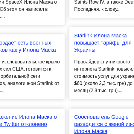
ии SpaceX Илона Маска о
Saints Row IV, а также Deu
 Об этом он написал в
Последняя, к слову...
...
Starlink Илона Маска
здает сеть военных
повышает тарифы для
ков как у Илона Маска
Украины
 исследовательское крыло
Провайдер спутникового
 сил США, готовится к
интернета Starlink повыси
 орбитальной сети
стоимость услуг для украи
ов, аналогичной Starlink от
$60 (около 2,3 тыс. грн) до
..
месяц (2,8 тыс. грн)....
ожение Илона Маска о
Сооснователь Google
е Twitter отклонено
разводится с женой из-
Илона Маска