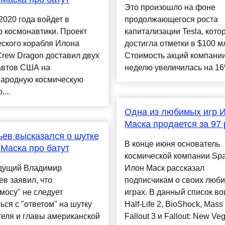
Это произошло на фоне
2020 года войдет в
продолжающегося роста
 космонавтики. Проект
капитализации Tesla, кото
ского корабля Илона
достигла отметки в $100 м
rew Dragon доставил двух
Стоимость акций компании
автов США на
неделю увеличилась на 16%
ародную космическую
...
Одна из любимых игр 
Маска продается за 97
ев высказался о шутке
В конце июня основатель
Маска про батут
космической компании Sp
дущий Владимир
Илон Маск рассказал
в заявил, что
подписчикам о своих люб
мосу" не следует
играх. В данный список в
ься с "ответом" на шутку
Half-Life 2, BioShock, Mass 
еля и главы американской
Fallout 3 и Fallout: New Ve