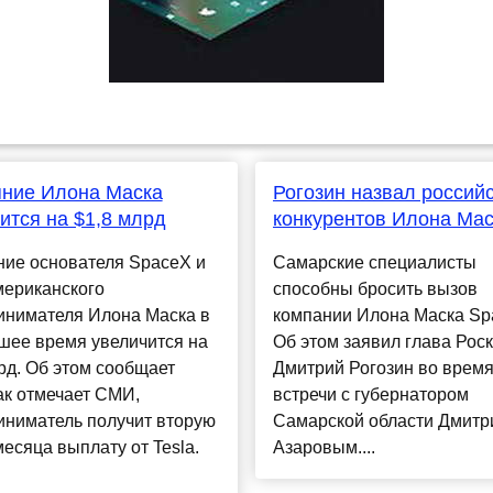
яние Илона Маска
Рогозин назвал россий
ится на $1,8 млрд
конкурентов Илона Мас
ние основателя SpaceX и
Самарские специалисты
мериканского
способны бросить вызов
инимателя Илона Маска в
компании Илона Маска Sp
шее время увеличится на
Об этом заявил глава Рос
рд. Об этом сообщает
Дмитрий Рогозин во врем
ак отмечает СМИ,
встречи с губернатором
иниматель получит вторую
Самарской области Дмитр
месяца выплату от Tesla.
Азаровым....