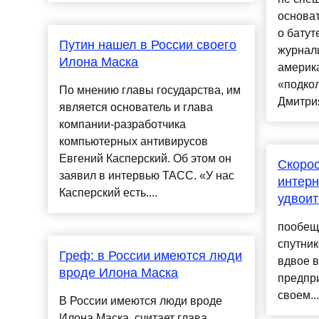
основа
о батут
Путин нашел в России своего
журнали
Илона Маска
америк
«подко
По мнению главы государства, им
Дмитрия
является основатель и глава
компании-разработчика
компьютерных антивирусов
Евгений Касперский. Об этом он
Скорос
заявил в интервью ТАСС. «У нас
интерн
Касперский есть....
удвоит
пообеща
спутник
Греф: в России имеются люди
вдвое в
вроде Илона Маска
предпр
своем...
В России имеются люди вроде
Илона Маска, считает глава