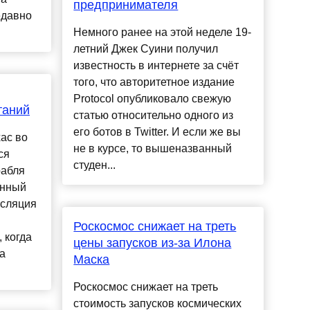
предпринимателя
едавно
Немного ранее на этой неделе 19-
летний Джек Суини получил
известность в интернете за счёт
того, что авторитетное издание
Protocol опубликовало свежую
таний
статью относительно одного из
его ботов в Twitter. И если же вы
ас во
не в курсе, то вышеназванный
ся
студен...
рабля
енный
нсляция
Роскосмос снижает на треть
 когда
цены запусков из-за Илона
а
Маска
Роскосмос снижает на треть
стоимость запусков космических