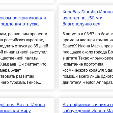
Корабль Starship Илон
оюзы раскритиковали
взлетел на 150 м и
родления отпуска
благополучно сел
нам, решившим провести
5 августа в 03:57 по бакин
на российских курортах,
времени частная компани
родлить отпуск до 35 дней.
SpaceX Илона Маска пров
ой инициативой выступил
площадке около города Бо
бщественной палаты
в штате Техас «прыжково
Хамзаев. Он считает, что
испытание прототипа
мера будет
космического корабля Star
ствовать развитию
помощи всего лишь одног
него туризма. Генсе...
двигателя Reptor. Аппарат..
Optimus: Бот от Илона
Астрофизики заявили о
показали миру
заблуждении Илона Ма