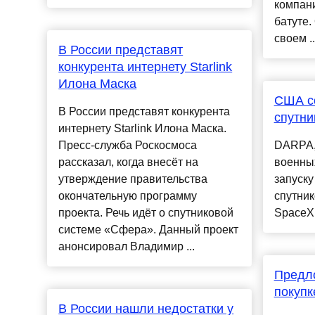
компан
батуте.
своем ...
В России представят
конкурента интернету Starlink
Илона Маска
США со
В России представят конкурента
спутни
интернету Starlink Илона Маска.
Пресс-служба Роскосмоса
DARPA,
рассказал, когда внесёт на
военных
утверждение правительства
запуску
окончательную программу
спутник
проекта. Речь идёт о спутниковой
SpaceX..
системе «Сфера». Данный проект
анонсировал Владимир ...
Предл
покупк
В России нашли недостатки у