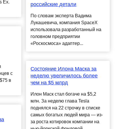
s Ex.
российские детали
По словам эксперта Вадима
Лукашевича, компания SpaceX
использовала разработанный на
головном предприятии
«Роскосмоса» адаптер...
л
Состояние Илона Маска за
нцев с
неделю увеличилось более
 $75 в
чем на $5 млрд
Илон Маск стал богаче на $5,2
млн. За неделю глава Tesla
поднялся на 22 строчку в списке
самых богатых людей мира — из-
за
за роста котировок компании на
нью-йоркской фондовой