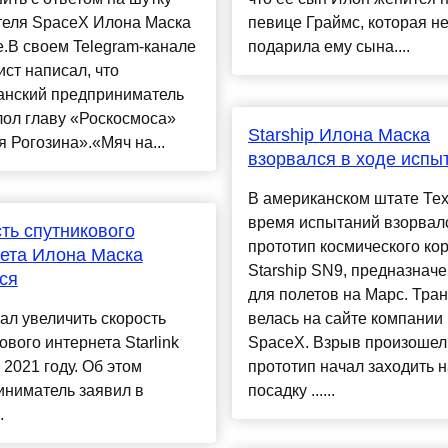
теля SpaceX Илона Маска
певице Граймс, которая н
е.В своем Telegram-канале
подарила ему сына....
ст написал, что
анский предприниматель
лол главу «Роскосмоса»
Starship Илона Маска
 Рогозина».«Мяч на...
взорвался в ходе испы
В американском штате Тех
время испытаний взорвал
ть спутникового
прототип космического ко
ета Илона Маска
Starship SN9, предназнач
ся
для полетов на Марс. Тра
л увеличить скорость
велась на сайте компании
ового интернета Starlink
SpaceX. Взрыв произошел,
 2021 году. Об этом
прототип начал заходить н
иниматель заявил в
посадку ......
.