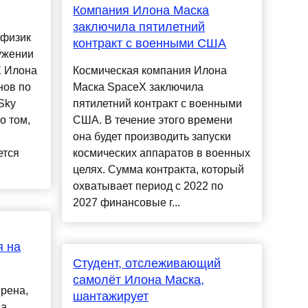
Компания Илона Маска
заключила пятилетний
офизик
контракт с военными США
ужении
X Илона
Космическая компания Илона
нов по
Маска SpaceX заключила
Sky
пятилетний контракт с военными
о том,
США. В течение этого времени
она будет производить запуски
ется
космических аппаратов в военных
целях. Сумма контракта, который
охватывает период с 2022 по
2027 финансовые г...
я на
Студент, отслеживающий
самолёт Илона Маска,
ерена,
шантажирует
на