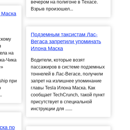
вечером на полигоне в Техасе.
Взрыв произошел...
а Маска
Подземным таксистам Лас-
скому
Вегаса запретили упоминать
я
Илона Маска
ела на
ка-Чика
Водители, которые возят
е»
пассажиров в системе подземных
тоннелей в Лас-Вегасе, получили
ship при
запрет на излишнее упоминание
о
главы Tesla Илона Маска. Как
.
сообщает TechCrunch, такой пункт
присутствует в специальной
инструкции для ......
ска по