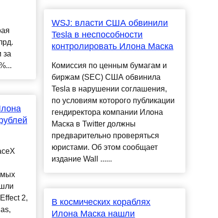
WSJ: власти США обвинили
рая
Tesla в неспособности
лрд.
контролировать Илона Маска
 за
...
Комиссия по ценным бумагам и
биржам (SEC) США обвинила
Tesla в нарушении соглашения,
по условиям которого публикации
Илона
гендиректора компании Илона
 рублей
Маска в Twitter должны
предварительно проверяться
юристами. Об этом сообщает
aceX
издание Wall ......
имых
ошли
Effect 2,
В космических кораблях
gas,
Илона Маска нашли