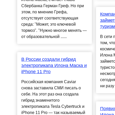
Сбербанка Герман Греф. Но при
этом, по мнению Грефа,
Компа
отсутствует соответствующая
займет
среда: "Может, это ключевой
туриз
тормоз". "Нужно многое менять —
от образовательной ......
В сети
том, чт
космиче
Илона 
В России создали гибрид
займетс
электропикапа Илона Маска и
туристо
iPhone 11 Pro
несмотр
сегодня
Российская компания Caviar
ни разу
снова заставила СМИ писать о
себе. На этот раз она создала
гибрид знаменитого
электропикапа Tesla Cybertruck и
Появил
iPhone 11 Pro — так называемый
Илона 