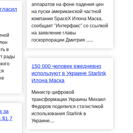
аппаратов на фоне падения цен
игласил
на пуски американской частной
компании SpaceX Илона Маска,
сообщает "Интерфакс" со ссылкой
,
на заявление главы
тной
госкорпорации Дмитрия ......
лон
ть в
ут рады
акого
150 000 человек ежедневно
ся
используют в Украине Starlink
же
Илона Маска
Министр цифровой
трансформации Украины Михаил
Федоров поделился статистикой
а за
использования Starlink в
 $1,7
Украине....