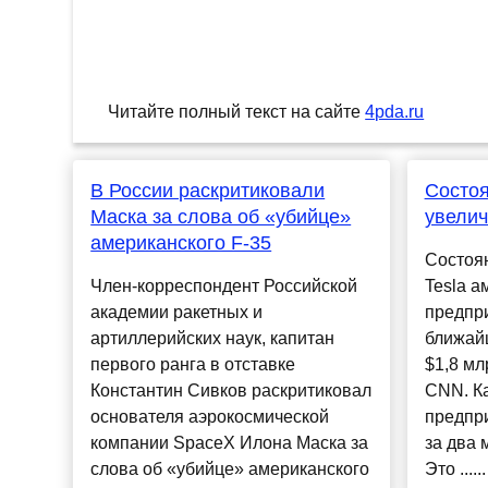
Читайте полный текст на сайте
4pda.ru
В России раскритиковали
Состо
Маска за слова об «убийце»
увелич
американского F-35
Состоя
Член-корреспондент Российской
Tesla а
академии ракетных и
предпр
артиллерийских наук, капитан
ближай
первого ранга в отставке
$1,8 мл
Константин Сивков раскритиковал
CNN. К
основателя аэрокосмической
предпр
компании SpaceX Илона Маска за
за два 
слова об «убийце» американского
Это ......