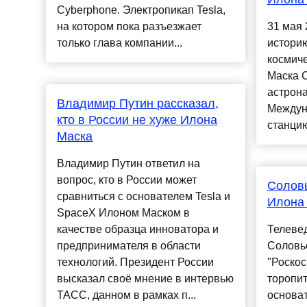
Cyberphone. Электропикап Tesla,
на котором пока разъезжает
31 мая 
только глава компании...
историю
космиче
Маска C
астрон
Владимир Путин рассказал,
Междун
кто в России не хуже Илона
станцию.
Маска
Владимир Путин ответил на
вопрос, кто в России может
Соловь
сравниться с основателем Tesla и
Илона 
SpaceX Илоном Маском в
качестве образца инноватора и
Телеве
предпринимателя в области
Соловье
технологий. Президент России
"Роскос
высказал своё мнение в интервью
торопит
ТАСС, данном в рамках п...
основат