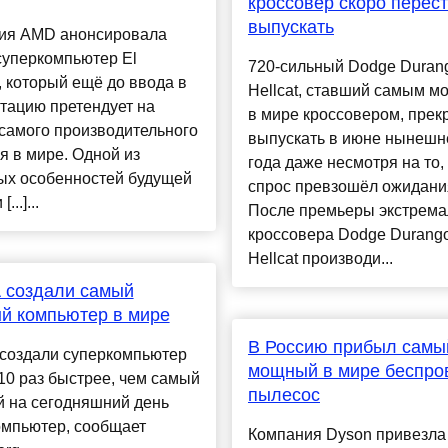
кроссовер скоро перес
выпускать
ия AMD анонсировала
суперкомпьютер El
720-сильный Dodge Duran
, который ещё до ввода в
Hellcat, ставший самым 
тацию претендует на
в мире кроссовером, прек
самого производительного
выпускать в июне нынешн
 в мире. Одной из
года даже несмотря на то,
ых особенностей будущей
спрос превзошёл ожидани
...]...
После премьеры экстрема
кроссовера Dodge Durang
Hellcat производи...
 создали самый
й компьютер в мире
В Россию прибыл самы
создали суперкомпьютер
мощный в мире беспро
10 раз быстрее, чем самый
пылесос
 на сегодняшний день
омпьютер, сообщает
Компания Dyson привезла