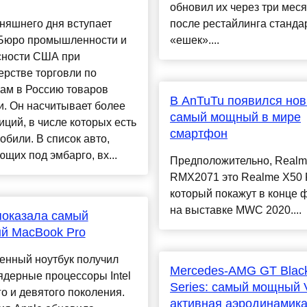
обновил их через три мес
няшнего дня вступает
после рестайлинга станда
 Бюро промышленности и
«ешек»....
сности США при
рстве торговли по
ам в Россию товаров
В AnTuTu появился но
. Он насчитывает более
самый мощный в мире
иций, в числе которых есть
смартфон
обили. В список авто,
щих под эмбарго, вх...
Предположительно, Real
RMX2071 это Realme X50 
который покажут в конце 
на выставке MWC 2020....
показала самый
й MacBook Pro
енный ноутбук получил
Mercedes-AMG GT Blac
дерные процессоры Intel
Series: самый мощный 
о и девятого поколения.
активная аэродинамик