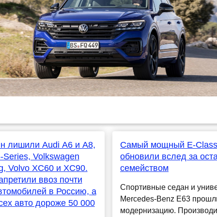
н лишили Audi A6 и A8,
Самый мощный E-Clas
Series, Volkswagen
обновили вслед за ост
g, Volvo XC60 и XC90.
семейством
претили ввоз почти
Спортивные седан и унив
втомобилей в Россию, а
Mercedes-Benz E63 прошл
сех авто дороже 50 000
модернизацию. Производи