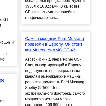
оснащается процессором Ryzen 9
3950X с 16 ядрами. В качестве
GPU используются новейшие
графические чип...
пе GT
s.
Самый мощный Ford Mustang
 мощный
привезли в Европу. Он стоит
как Mercedes-AMG GT 43
ты и
о...
Австрийский дилер Peicher US-
Cars, импортирующий в Европу
недоступные по официальным
каналам американские машины,
ре
решился продавать Ford Mustang
Shelby GT500. Цена
экстремального фастбека, самого
мощного в истории марки,
нии
составляет 109 990 евро, то ...