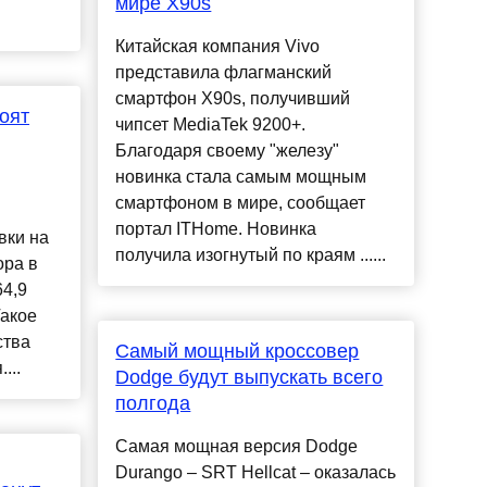
мире X90s
Китайская компания Vivo
представила флагманский
смартфон X90s, получивший
оят
чипсет MediaTek 9200+.
Благодаря своему "железу"
новинка стала самым мощным
смартфоном в мире, сообщает
портал ITHome. Новинка
вки на
получила изогнутый по краям ......
ора в
4,9
Такое
ства
Самый мощный кроссовер
...
Dodge будут выпускать всего
полгода
Самая мощная версия Dodge
Durango – SRT Hellcat – оказалась