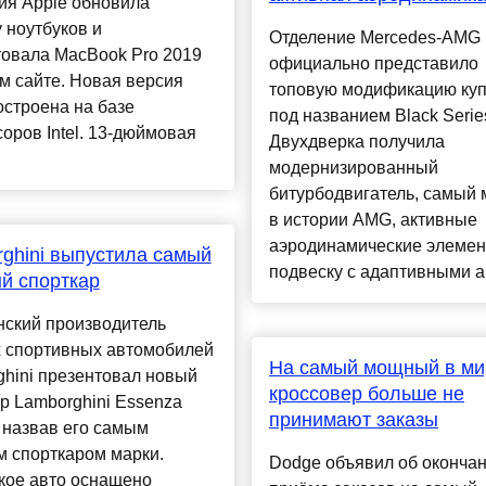
ия Apple обновила
 ноутбуков и
Отделение Mercedes-AMG
товала MacBook Pro 2019
официально представило
м сайте. Новая версия
топовую модификацию ку
остроена на базе
под названием Black Serie
оров Intel. 13-дюймовая
Двухдверка получила
модернизированный
битурбодвигатель, самый
в истории AMG, активные
аэродинамические элемен
ghini выпустила самый
подвеску с адаптивными ам
й спорткар
нский производитель
х спортивных автомобилей
На самый мощный в ми
hini презентовал новый
кроссовер больше не
р Lamborghini Essenza
принимают заказы
 назвав его самым
 спорткаром марки.
Dodge объявил об оконча
кое авто оснащено