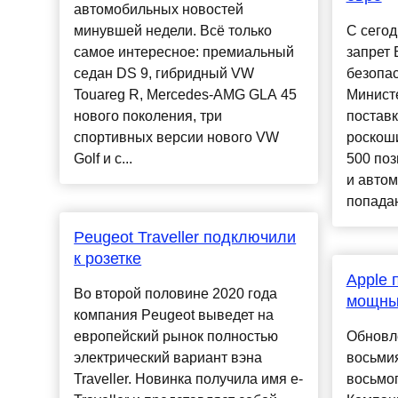
автомобильных новостей
минувшей недели. Всё только
С сегод
самое интересное: премиальный
запрет
седан DS 9, гибридный VW
безопа
Touareg R, Mercedes-AMG GLA 45
Министе
нового поколения, три
поставк
спортивных версии нового VW
роскоши
Golf и с...
500 поз
и автом
попадаю
Peugeot Traveller подключили
к розетке
Apple 
Во второй половине 2020 года
мощны
компания Peugeot выведет на
европейский рынок полностью
Обновл
электрический вариант вэна
восьмия
Traveller. Новинка получила имя e-
восьмог