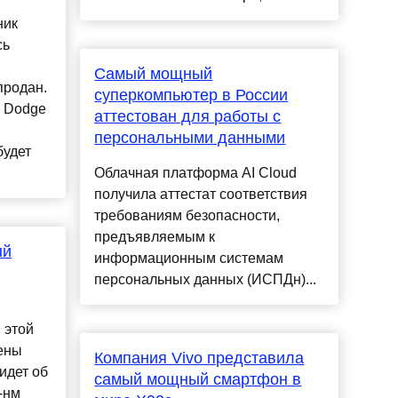
ник
сь
Самый мощный
продан.
суперкомпьютер в России
 Dodge
аттестован для работы с
персональными данными
будет
Облачная платформа AI Cloud
получила аттестат соответствия
требованиям безопасности,
предъявляемым к
ый
информационным системам
персональных данных (ИСПДн)...
 этой
ены
Компания Vivo представила
идет об
самый мощный смартфон в
-нм