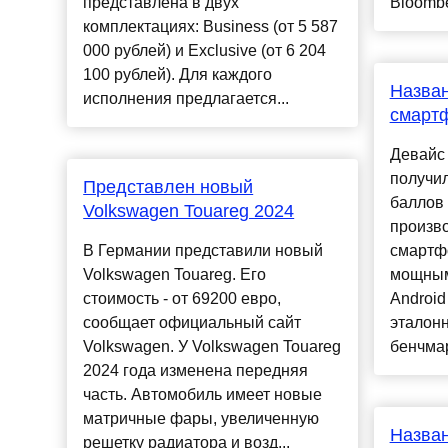
представлена в двух
Bloomber
комплектациях: Business (от 5 587
000 рублей) и Exclusive (от 6 204
100 рублей). Для каждого
Назва
исполнения предлагается...
смартф
Девайс 
получил
Представлен новый
баллов 
Volkswagen Touareg 2024
произво
В Германии представили новый
смартф
Volkswagen Touareg. Его
мощным
стоимость - от 69200 евро,
Android
сообщает официальный сайт
эталонн
Volkswagen. У Volkswagen Touareg
бенчмар
2024 года изменена передняя
часть. Автомобиль имеет новые
матричные фары, увеличенную
Назва
решетку радиатора и возд...