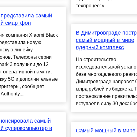
техпроцессу....
 представила самый
й смартфон
В Димитровграде постр
я компания Xiaomi Black
самый мощный в мире
представила новую
ядерный комплекс
нскую линейку
онов. Телефоны серии
На строительство
hark 3 получили до 12
исследовательской устано
т оперативной памяти,
базе многоцелевого реакт
жку 5G и дополнительные
Димитровграде направят 6
триггеры, сообщает
млрд рублей из бюджета. 
Authority....
постановление правитель
вступает в силу 30 декабря.
нонсировала самый
й суперкомпьютер в
Самый мощный в мире