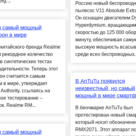
g....
Россию новый беспровод
пылесос V11 Absolute Extra
Он оснащен двигателем D
Hyperdymium, вращающим
н самый мощный
скоростью до 125 000 обор
он в мире
минуту, обеспечивая саму
китайского бренда Realme
высокую мощность всасы
 рекордное количество
среди всех беспроводных..
в синтетических тестах
дительности. Теперь этот
он считается самым
В AnTuTu появился
 в мире, утверждает
неизвестный, но самый
 Authority, ссылаясь на
мощный в мире смарт
ое тестирование –
к. Realme RM...
В бенчмарке AnTuTu был
протестирован новый сма
который носит обозначени
RMX2071. Этот аппарат п
н самый мощный