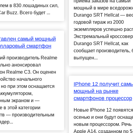
приёма заказов на самый
лем в 830 лошадиных сил,
мощный в мире вседорож
ar Buzz. Всего будет ...
Durango SRT Hellcat — ве
годовой тираж из 2000
экземпляров успешно рас
Экстремальный кроссовер
тавлен самый мощный
Durango SRT Hellcat, как
олларовый смартфон
сообщает производитель, 
кий производитель Realme
выпущен...
льно анонсировал
он Realme C3. Он оценен
ройство начального
IPhone 12 получит сам
 но при этом оснащается
мощный на рынке
аккумулятором,
смартфонов процессор
рным экраном и —
 в этой категории
Новые IPhone 12 появятся
ств — производительным
осенью и они будут оснащ
дер...
новым процессором. Речь 
Apple A14, созданном по 5