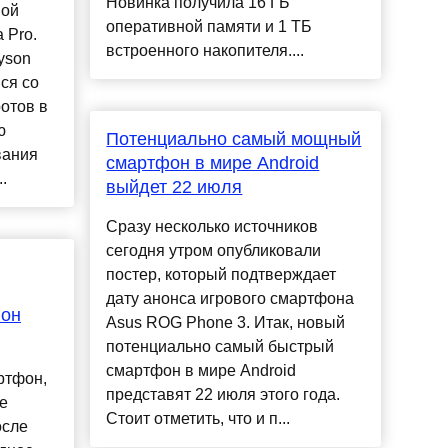
Новинка получила 16 ГБ
ной
оперативной памяти и 1 ТБ
 Pro.
встроенного накопителя....
yson
ся со
отов в
ю
Потенциально самый мощный
вания
смартфон в мире Android
.
выйдет 22 июля
Сразу несколько источников
сегодня утром опубликовали
постер, который подтверждает
дату анонса игрового смартфона
фон
Asus ROG Phone 3. Итак, новый
потенциально самый быстрый
смартфон в мире Android
ртфон,
представят 22 июля этого года.
е
Стоит отметить, что и п...
осле