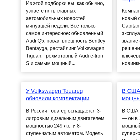
Из этой подборки вы, как обычно,
узнаете пять главных
Компан
автомобильных новостей
новый 
минувшей недели. Всё только
Capitan
самое интересное: обновлённый
эксплуа
Audi Q5, новая внешность Bentley
звание 
Bentayga, рестайлинг Volkswagen
решения
Tiguan, трёхмоторный Audi e-tron
ключев
S и самым мощный...
новинки [
У Volkswagen Touareg
В США
обновили комплектации
мощны
В России Touareg оснащается 3-
В США 
литровым дизельным двигателем
— он в 
мощностью 249 л.с. и 8-
мощный
ступенчатым автоматом. Модель
суперк