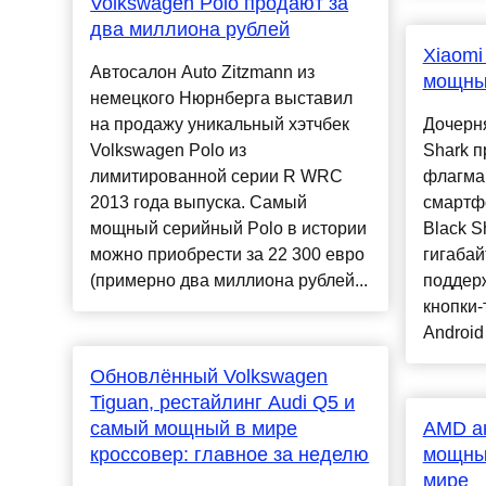
Volkswagen Polo продают за
два миллиона рублей
Xiaomi
Автосалон Auto Zitzmann из
мощны
немецкого Нюрнберга выставил
на продажу уникальный хэтчбек
Дочерня
Volkswagen Polo из
Shark 
лимитированной серии R WRC
флагма
2013 года выпуска. Самый
смартф
мощный серийный Polo в истории
Black S
можно приобрести за 22 300 евро
гигабай
(примерно два миллиона рублей...
поддер
кнопки-
Android 
Обновлённый Volkswagen
Tiguan, рестайлинг Audi Q5 и
самый мощный в мире
AMD а
кроссовер: главное за неделю
мощны
мире