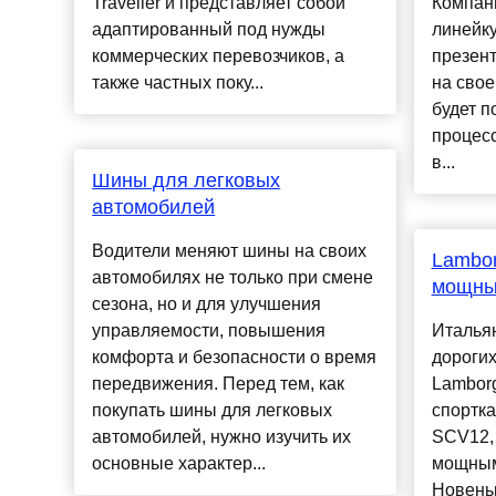
Traveller и представляет собой
Компан
адаптированный под нужды
линейку
коммерческих перевозчиков, а
презен
также частных поку...
на свое
будет п
процесс
в...
Шины для легковых
автомобилей
Водители меняют шины на своих
Lambor
автомобилях не только при смене
мощны
сезона, но и для улучшения
управляемости, повышения
Италья
комфорта и безопасности о время
дороги
передвижения. Перед тем, как
Lamborg
покупать шины для легковых
спортка
автомобилей, нужно изучить их
SCV12,
основные характер...
мощным
Новень