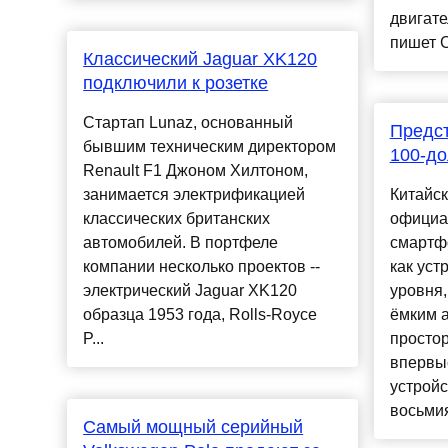
двигате
пишет C
Классический Jaguar XK120
подключили к розетке
Стартап Lunaz, основанный
Предс
бывшим техническим директором
100-д
Renault F1 Джоном Хилтоном,
занимается электрификацией
Китайс
классических британских
официа
автомобилей. В портфеле
смартф
компании несколько проектов --
как уст
электрический Jaguar XK120
уровня,
образца 1953 года, Rolls-Royce
ёмким 
P...
просто
впервые
устрой
восьмия
Самый мощный серийный