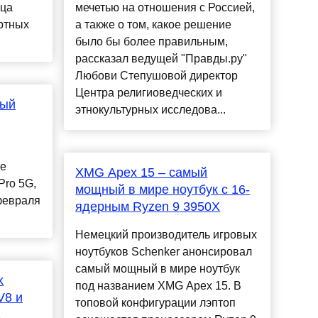
яца
мечетью на отношения с Россией,
ртных
а также о том, какое решение
было бы более правильным,
рассказал ведущей "Правды.ру"
Любови Степушовой директор
Центра религиоведческих и
вый
этнокультурных исследова...
me
XMG Apex 15 – самый
Pro 5G,
мощный в мире ноутбук с 16-
февраля
ядерным Ryzen 9 3950X
Немецкий производитель игровых
ноутбуков Schenker анонсировал
самый мощный в мире ноутбук
k
под названием XMG Apex 15. В
V8 и
топовой конфигурации лэптоп
а