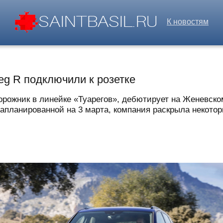
К новостям
g R подключили к розетке
орожник в линейке «Туарегов», дебютирует на Женевско
апланированной на 3 марта, компания раскрыла некотор