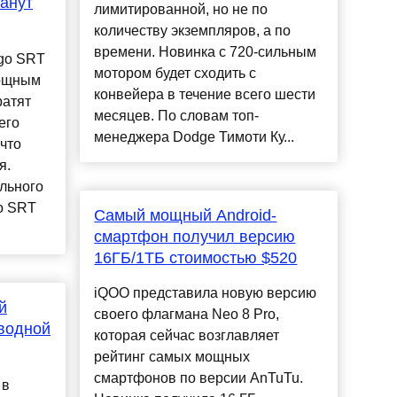
танут
лимитированной, но не по
количеству экземпляров, а по
времени. Новинка с 720-сильным
go SRT
мотором будет сходить с
мощным
конвейера в течение всего шести
ратят
месяцев. По словам топ-
его
менеджера Dodge Тимоти Ку...
 что
я.
льного
o SRT
Самый мощный Android-
смартфон получил версию
16ГБ/1ТБ стоимостью $520
iQOO представила новую версию
й
своего флагмана Neo 8 Pro,
водной
которая сейчас возглавляет
рейтинг самых мощных
смартфонов по версии AnTuTu.
 в