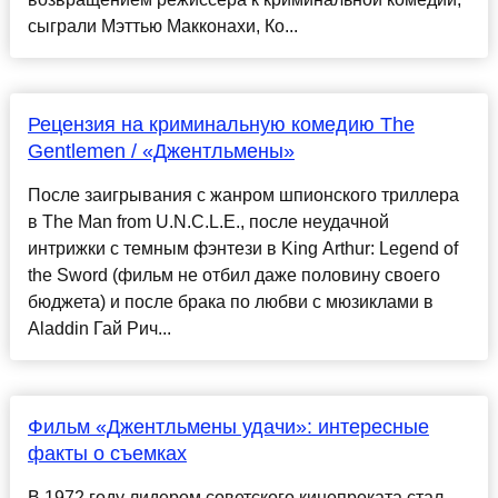
сыграли Мэттью Макконахи, Ко...
Рецензия на криминальную комедию The
Gentlemen / «Джентльмены»
После заигрывания с жанром шпионского триллера
в The Man from U.N.C.L.E., после неудачной
интрижки с темным фэнтези в King Arthur: Legend of
the Sword (фильм не отбил даже половину своего
бюджета) и после брака по любви с мюзиклами в
Aladdin Гай Рич...
Фильм «Джентльмены удачи»: интересные
факты о съемках
В 1972 году лидером советского кинопроката стал