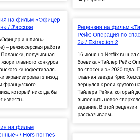
зия на фильм «Офицер
н» / J’accuse
Рецензия на фильм «Т
Рейк: Операция по спа
«Офицер и шпион»
2» / Extraction 2
se) – режиссерская работа
 Полански, получившая
16 июня на Netflix вышел 
 жюри главного конкурса
боевика «Тайлер Рейк: Оп
анского кинофестиваля.
по спасению» 2020 года. Е
ки экранизировал эпизод
главная звезда Крис Хемс
и французского
вернулся к роли крутого н
ика, который никогда бы
Тайлера Рейка, который д
г известн...
выполнить новое сверхсл
задание. В этой рецензии
рассказываем...
зия на фильм
нные» / Hors normes