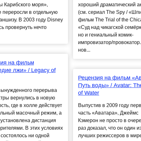
ы Карибского моря»,
хороший драматический а
 переросли в отдельную
(см. сериал The Spy / «Шп
ншизу. В 2003 году Disney
фильм The Trial of the Chic
ь провернуть нечто
«Суд над чикагской семёрк
но и гениальный комик-
импровизатор/провокатор.
нов...
зия на фильм
дие лжи» / Legacy of
Рецензия на фильм «Ав
Путь воды» / Avatar: T
вынужденного перерыва
of Water
тры вернулись в новую
сть, где в холле действует
Выпустив в 2009 году пер
ельный масочный режим, а
часть «Аватара», Джеймс
 установлена дистанция
Кэмерон не просто в очер
рителями. В этих условиях
раз доказал, что он один и
 состоялось ни одной
лучших режиссеров в мире