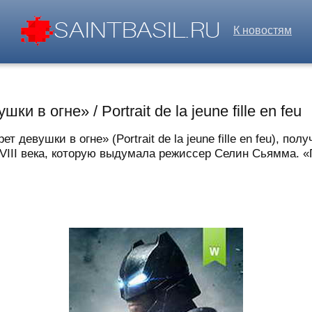
К новостям
 в огне» / Portrait de la jeune fille en feu
девушки в огне» (Portrait de la jeune fille en feu), п
III века, которую выдумала режиссер Селин Сьямма. «П