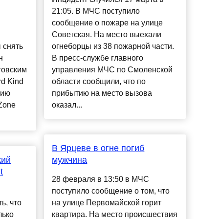
21:05. В МЧС поступило
сообщение о пожаре на улице
Советская. На место выехали
 снять
огнеборцы из 38 пожарной части.
н
В пресс-службе главного
говским
управления МЧС по Смоленской
rd Kind
области сообщили, что по
рию
прибытию на место вызова
 Zone
оказал...
В Ярцеве в огне погиб
кий
мужчина
t
28 февраля в 13:50 в МЧС
поступило сообщение о том, что
ь, что
на улице Первомайской горит
лько
квартира. На место происшествия