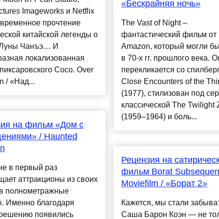
«Бескрайняя ночь»
ctures Imageworks и Netflix
овременное прочтение
The Vast of Night –
еской китайской легенды о
фантастический фильм от
 Луны Чанъэ… И
Amazon, который могли бы
разная локализованная
в 70-х гг. прошлого века. О
пиксаровского Coco. Over
перекликается со спилбер
 / «Над...
Close Encounters of the Thi
(1977), стилизован под се
классической The Twilight
(1959–1964) и боль...
ия на фильм «Дом с
ениями» / Haunted
n
Рецензия на сатиричес
не в первый раз
фильм Borat Subsequen
ает аттракционы из своих
Moviefilm / «Борат 2»
 в полнометражные
. Именно благодаря
Кажется, мы стали забыват
 решению появились
Саша Барон Коэн — не то