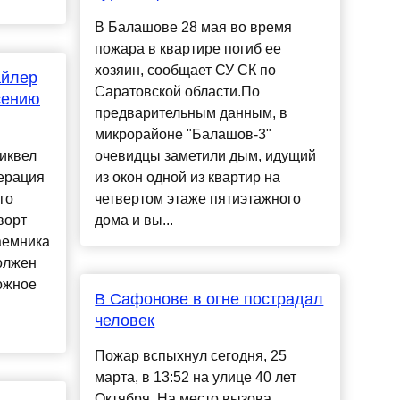
В Балашове 28 мая во время
пожара в квартире погиб ее
хозяин, сообщает СУ СК по
айлер
Саратовской области.По
сению
предварительным данным, в
микрорайоне "Балашов-3"
сиквел
очевидцы заметили дым, идущий
ерация
из окон одной из квартир на
го
четвертом этаже пятиэтажного
ворт
дома и вы...
аемника
олжен
ожное
В Сафонове в огне пострадал
человек
Пожар вспыхнул сегодня, 25
марта, в 13:52 на улице 40 лет
Октября. На место вызова