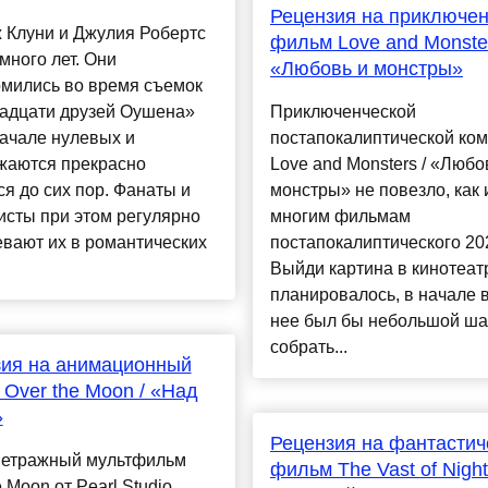
Рецензия на приключен
 Клуни и Джулия Робертс
фильм Love and Monster
много лет. Они
«Любовь и монстры»
омились во время съемок
адцати друзей Оушена»
Приключенческой
ачале нулевых и
постапокалиптической ко
жаются прекрасно
Love and Monsters / «Любо
я до сих пор. Фанаты и
монстры» не повезло, как 
исты при этом регулярно
многим фильмам
вают их в романтических
постапокалиптического 202
Выйди картина в кинотеатр
планировалось, в начале в
нее был бы небольшой ша
собрать...
зия на анимационный
Over the Moon / «Над
»
Рецензия на фантастич
етражный мультфильм
фильм The Vast of Night
e Moon от Pearl Studio,