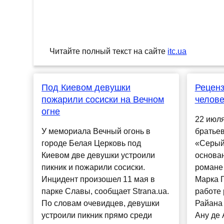
Читайте полный текст на сайте
itc.ua
Под Киевом девушки
Рецен
пожарили сосиски на Вечном
челове
огне
22 июля
У мемориала Вечный огонь в
братьев
городе Белая Церковь под
«Серый
Киевом две девушки устроили
основа
пикник и пожарили сосиски.
романе
Инцидент произошел 11 мая в
Марка Г
парке Славы, сообщает Strana.ua.
работе
По словам очевидцев, девушки
Райана 
устроили пикник прямо среди
Ану де 