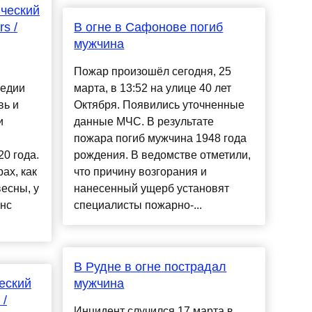
ческий
s /
В огне в Сафонове погиб
мужчина
Пожар произошёл сегодня, 25
медии
марта, в 13:52 на улице 40 лет
вь и
Октября. Появились уточненные
и
данные МЧС. В результате
пожара погиб мужчина 1948 года
0 года.
рождения. В ведомстве отметили,
ах, как
что причину возгорания и
есны, у
нанесенный ущерб установят
нс
специалисты пожарно-...
В Рудне в огне пострадал
еский
мужчина
 /
Инцидент случился 17 марта в