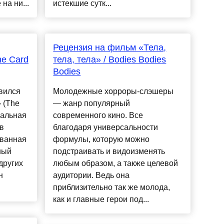
на ни...
истекшие сутк...
Рецензия на фильм «Тела,
he Card
тела, тела» / Bodies Bodies
Bodies
явился
Молодежные хорроры-слэшеры
 (The
— жанр популярный
нальная
современного кино. Все
в
благодаря универсальности
ованная
формулы, которую можно
ный
подстраивать и видоизменять
других
любым образом, а также целевой
н
аудитории. Ведь она
приблизительно так же молода,
как и главные герои под...