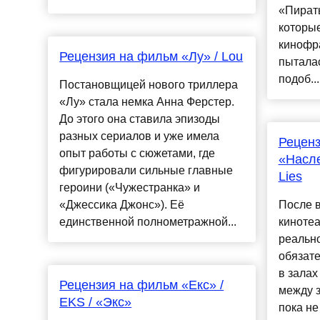
«Пират
которые
кинофра
Рецензия на фильм «Лу» / Lou
пыталас
подоб...
Постановщицей нового триллера
«Лу» стала немка Анна Ферстер.
До этого она ставила эпизоды
разных сериалов и уже имела
Рецен
опыт работы с сюжетами, где
«Насле
фигурировали сильные главные
Lies
героини («Чужестранка» и
«Джессика Джонс»). Её
После 
единственной полнометражной...
кинотеа
реально
обязат
в залах
Рецензия на фильм «Екс» /
между з
EKS / «Экс»
пока не