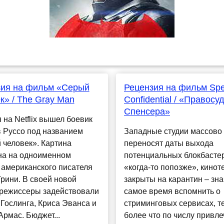
зия на фильм «Серый
Рецензия на фильм Spe
к» / The Gray Man
Confidential / «Правосу
Спенсера»
 на Netflix вышел боевик
 Руссо под названием
Западные студии массово
 человек». Картина
переносят даты выхода
на на одноименном
потенциальных блокбасте
 американского писателя
«когда-то попозже», кинот
рини. В своей новой
закрыты на карантин – зна
 режиссеры задействовали
самое время вспомнить о
Гослинга, Криса Эванса и
стриминговых сервисах, т
Армас. Бюджет...
более что по числу привл