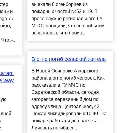
ктер
выехали 8 огенборцев из
ион» и
пожарных частей №52 и 19. В
ago 7 /
пресс-службе регионального ГУ
ой»),
МЧС сообщили, что по прибытии
выяснилось, что произ...
 Что ж,
В огне погиб сельский житель
В Новой Осиновке Аткарского
атар:
района в огне погиб человек. Как
he Way
рассказали в ГУ МЧС по
Саратовской области, сегодня
вую
загорелся деревянный дом по
адресу улица Центральная, 42.
едной
Пожар ликвидировали к 10.40. На
з
пожаре работали два расчета.
.
Личность погибшег...