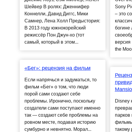
Шейвер В ролях: Дженнифер
Sony Pi
Коннелли, Давид Диггс, Мики
– это с
Самнер, Лена Холл Предыстория:
классич
В 2013 году южнокорейский
богине
режиссёр Пон Джун-хо (тот
своеоб
самый, который в этом...
версия 
the Moon
«Бег»: рецензия на фильм
Реценз
Если напрячься и задуматься, то
привид
фильм «Бег» о том, что люди
Mansio
порой сами создают себе
проблемы. Иронично, поскольку
Disney 
создатели сами поступают именно
превращ
так — создают себе проблемы на
парков
ровном месте, подавая историю
фильмы
сумбурно и невнятно. Морал...
такому