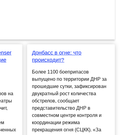
nser
Донбасс в огне: что
дие
происходит?
Более 1100 боеприпасов
выпущено по территории ДНР за
прошедшие сутки, зафиксирован
ров на
двукратный рост количества
еатры
обстрелов, сообщает
чит,
представительство ДНР в
совместном центре контроля и
ем
координации режима
еченных
прекращения огня (СЦКК). «За