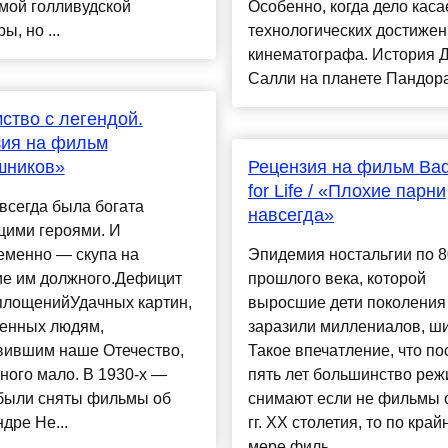
мой голливудской
Особенно, когда дело каса
ы, но ...
технологических достиже
кинематографа. История 
Салли на планете Пандора 
ство с легендой.
зия на фильм
шников»
Рецензия на фильм Ba
for Life / «Плохие парни
всегда была богата
навсегда»
щими героями. И
еменно — скупа на
Эпидемия ностальгии по 80
ие им должного.Дефицит
прошлого века, которой
площенийУдачных картин,
выросшие дети поколения
енных людям,
заразили миллениалов, ши
вившим наше Отечество,
Такое впечатление, что п
ного мало. В 1930-х —
пять лет большинство реж
 были сняты фильмы об
снимают если не фильмы о
дре Не...
гг. XX столетия, то по край
мере филь...