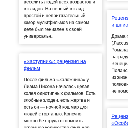
веселить людей всех возрастов и
взглядов. На первый взгляд
простой и непритязательный
Рецен
юмор мультфильмов на самом
и шпио
деле был гениален в своей
универсальн...
Драма 
(J’accu
Романа
награду
«Заступник»: рецензия на
Венеци
фильм
Поланс
из жизн
После фильма «Заложница» у
полковн
Лиама Нисона началась целая
не помо
колея однотипных фильмов. Есть
злобные злодеи, есть жертва и
есть он — ночной кошмар для
людей с гортанью. Конечно,
Рецен
можно без труда вспомнить
«Особе
огромное количество фильмов-