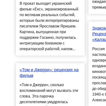
ожидае
В прокат выходит украинский
премьер
фильм «Екс», экранизированный
по мотивам реальных событий,
которые были интерпретированы
писателем Ярославом Яришем.
Знаком
Картина, выпущенная при
Рецен
поддержке Госкино, получилась
«Кала
интригующим боевиком с
операторской работой, напом...
Россия 
настоя
одновр
воздан
«Том и Джерри»: рецензия на
киново
фильм
посвящ
просла
«Том и Джерри», сколько
до обид
воспоминаний могут вызвать эти
1940-х
слова. Эта парочка
Алексан
десятилетиями умудрялась