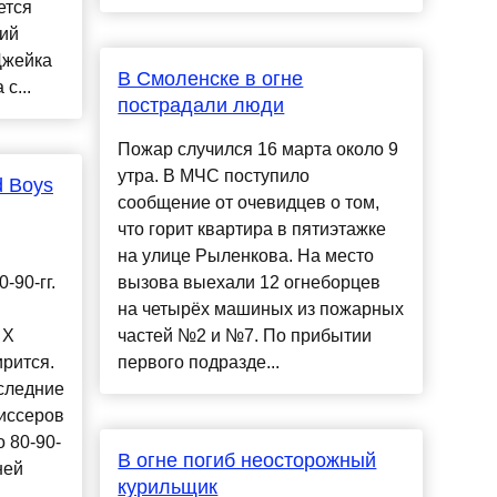
ется
ний
Джейка
В Смоленске в огне
с...
пострадали люди
Пожар случился 16 марта около 9
утра. В МЧС поступило
d Boys
сообщение от очевидцев о том,
что горит квартира в пятиэтажке
на улице Рыленкова. На место
-90-гг.
вызова выехали 12 огнеборцев
на четырёх машиных из пожарных
 X
частей №2 и №7. По прибытии
рится.
первого подразде...
оследние
иссеров
 80-90-
В огне погиб неосторожный
ней
курильщик