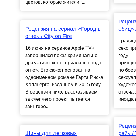
цветов, которые жители г...
Реценз
Рецензия на сериал «Город в
обид» 
огне» / City on Fire
Традиц
16 июня на сервисе Apple TV+
секс пр
завершился показ криминально-
году — 
драматического сериала «Город в
принцип
огне». Его сюжет основан на
по боев
одноименном романе Гарта Риска
сексуа
Холлберга, изданном в 2015 году.
художе
В рецензии ниже рассказываем,
отвечаю
за счет чего проект пытается
иногда в
заинтере...
Реценз
Шины для легковых
рай» / 