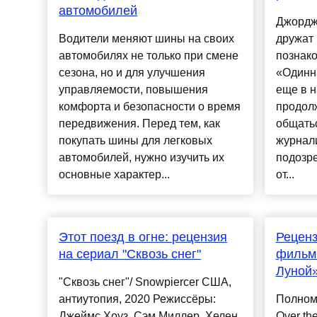
автомобилей
Джордж
Водители меняют шины на своих
дружат 
автомобилях не только при смене
познак
сезона, но и для улучшения
«Одинн
управляемости, повышения
еще в н
комфорта и безопасности о время
продол
передвижения. Перед тем, как
общатьс
покупать шины для легковых
журнал
автомобилей, нужно изучить их
подозре
основные характер...
от...
Этот поезд в огне: рецензия
Рецен
на сериал "Сквозь снег"
фильм 
Луной
"Сквозь снег"/ Snowpiercer США,
антиутопия, 2020 Режиссёры:
Полном
Джеймс Хоуз, Сэм Миллер, Хелен
Over th