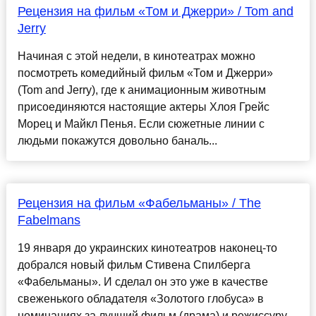
Рецензия на фильм «Том и Джерри» / Tom and
Jerry
Начиная с этой недели, в кинотеатрах можно
посмотреть комедийный фильм «Том и Джерри»
(Tom and Jerry), где к анимационным животным
присоединяются настоящие актеры Хлоя Грейс
Морец и Майкл Пенья. Если сюжетные линии с
людьми покажутся довольно баналь...
Рецензия на фильм «Фабельманы» / The
Fabelmans
19 января до украинских кинотеатров наконец-то
добрался новый фильм Стивена Спилберга
«Фабельманы». И сделал он это уже в качестве
свеженького обладателя «Золотого глобуса» в
номинациях за лучший фильм (драма) и режиссуру.