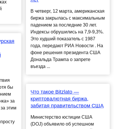
ках
й
В четверг, 12 марта, американская
биржа закрылась с максимальным
падением за последние 30 лет.
Индексы обрушились на 7,9-9,3%.
Это худший показатель с 1987
урская
года, передают РИА Новости . На
фоне решения президента США
й
Дональда Трампа о запрете
въезда ...
ствия
отя бы
Что такое Bitzlato —
ением
криптовалютная биржа,
нка» за
забитая правительством США
 за этим
Министерство юстиции США
опросту
(DOJ) объявило об успешном