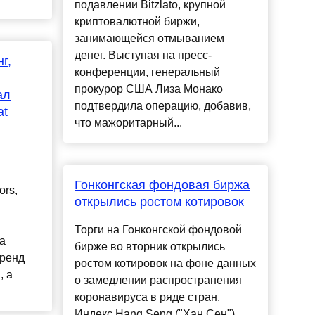
подавлении Bitzlato, крупной
криптовалютной биржи,
занимающейся отмыванием
денег. Выступая на пресс-
г,
конференции, генеральный
прокурор США Лиза Монако
ал
подтвердила операцию, добавив,
at
что мажоритарный...
Гонконгская фондовая биржа
ors,
открылись ростом котировок
Торги на Гонконгской фондовой
а
бирже во вторник открылись
Бренд
ростом котировок на фоне данных
, а
о замедлении распространения
коронавируса в ряде стран.
Индекс Hang Seng ("Хан Сен")