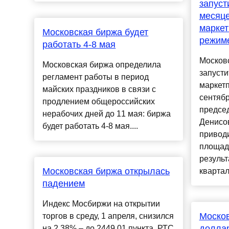
запуст
месяц
маркет
Московская биржа будет
режим
работать 4-8 мая
Москов
Московская биржа определила
запусти
регламент работы в период
маркетп
майских праздников в связи с
сентябр
продлением общероссийских
предсе
нерабочих дней до 11 мая: биржа
Денисо
будет работать 4-8 мая....
привод
площад
результа
Московская биржа открылась
квартал
падением
Индекс Мосбиржи на открытии
Москов
торгов в среду, 1 апреля, снизился
доллар
на 2,38% – до 2449,01 пункта. РТС