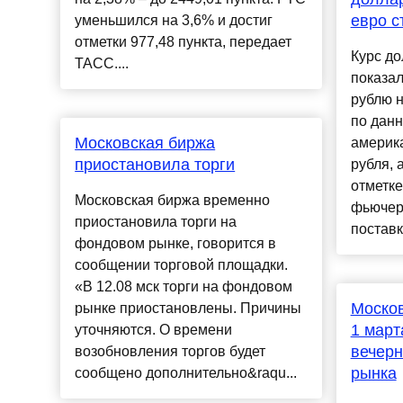
евро с
уменьшился на 3,6% и достиг
отметки 977,48 пункта, передает
Курс до
ТАСС....
показал
рублю н
по данн
Московская биржа
америка
приостановила торги
рубля, 
отметке
Московская биржа временно
фьючерс
приостановила торги на
поставко
фондовом рынке, говорится в
сообщении торговой площадки.
«В 12.08 мск торги на фондовом
Москов
рынке приостановлены. Причины
1 март
уточняются. О времени
вечерн
возобновления торгов будет
рынка
сообщено дополнительно&raqu...