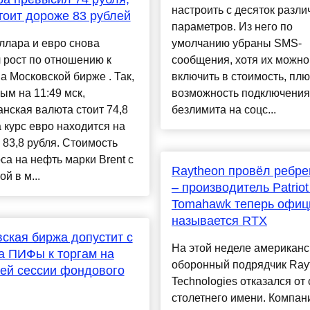
настроить с десяток разл
тоит дороже 83 рублей
параметров. Из него по
ллара и евро снова
умолчанию убраны SMS-
 рост по отношению к
сообщения, хотя их можно
а Московской бирже . Так,
включить в стоимость, плю
ым на 11:49 мск,
возможность подключения
нская валюта стоит 74,8
безлимита на соцс...
а курс евро находится на
 83,8 рубля. Стоимость
а на нефть марки Brent с
Raytheon провёл ребре
й в м...
– производитель Patriot
Tomahawk теперь офиц
называется RTX
ская биржа допустит с
На этой неделе американс
а ПИФы к торгам на
оборонный подрядчик Ray
ей сессии фондового
Technologies отказался от
столетнего имени. Компан