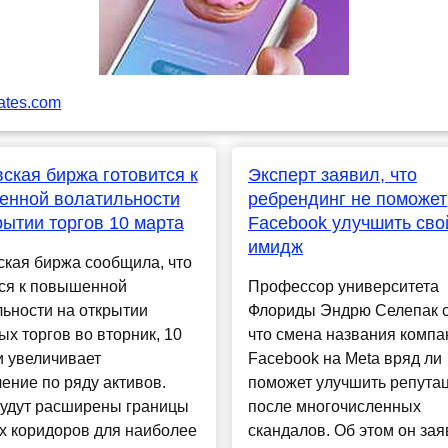
ates.com
ская биржа готовится к
Эксперт заявил, что
енной волатильности
ребрендинг не поможет
рытии торгов 10 марта
Facebook улучшить сво
имидж
кая биржа сообщила, что
тся к повышенной
Профессор университета
ьности на открытии
Флориды Эндрю Селепак с
х торгов во вторник, 10
что смена названия компа
и увеличивает
Facebook на Meta вряд ли
ение по ряду активов.
поможет улучшить репута
будут расширены границы
после многочисленных
х коридоров для наиболее
скандалов. Об этом он зая