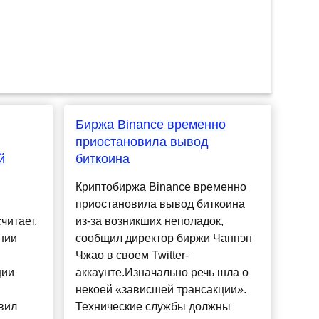
Биржа Binance временно
приостановила вывод
й
биткоина
Криптобиржа Binance временно
приостановила вывод биткоина
читает,
из-за возникших неполадок,
нии
сообщил директор биржи Чанпэн
Чжао в своем Twitter-
ции
аккаунте.Изначально речь шла о
некоей «зависшей трансакции».
вил
Технические службы должны