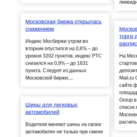
ликвидн
Московская биржа открылась
снижением
Москов
торги 
Индекс Мосбиржи утром во
распис
вторник опустился на 0,6% – до
уровня 3202 пунктов, индекс РТС
На Мос
снизился на 0,9% – до 1631
стартов
пункта. Следует из данных
депози
Московской биржи....
Mail.ru
сайте 
площадк
Group 
Шины для легковых
список 
автомобилей
Московс
расчеты
Водители меняют шины на своих
автомобилях не только при смене