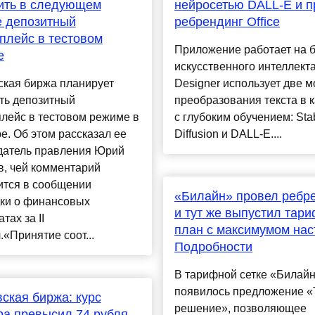
ить в следующем
нейросетью DALL-E и п
е депозитный
ребрендинг Office
плейс в тестовом
Приложение работает на 
е
искусственного интеллекта
ская биржа планирует
Designer использует две 
ть депозитный
преобразования текста в 
лейс в тестовом режиме в
с глубоким обучением: Sta
е. Об этом рассказал ее
Diffusion и DALL-E....
датель правления Юрий
в, чей комментарий
ится в сообщении
«Билайн» провел ребр
ки о финансовых
и тут же выпустил тар
тах за II
план с максимумом нас
.«Принятие соот...
Подробности
В тарифной сетке «Билай
появилось предложение «
ская биржа: курс
решение», позволяющее
а превысил 74 рубля,