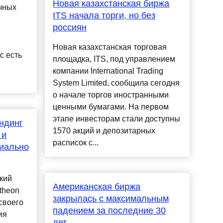
Новая казахстанская биржа
ичных
ITS начала торги, но без
россиян
Новая казахстанская торговая
с есть
площадка, ITS, под управлением
компании International Trading
System Limited, сообщила сегодня
о начале торгов иностранными
ценными бумагами. На первом
этапе инвесторам стали доступны
ндинг
1570 акций и депозитарных
 и
расписок с...
иально
кий
Американская биржа
theon
закрылась с максимальным
 своего
падением за последние 30
ия
лет