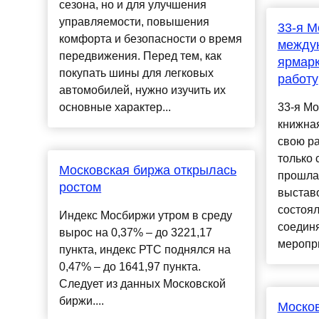
сезона, но и для улучшения
управляемости, повышения
33-я М
комфорта и безопасности о время
между
передвижения. Перед тем, как
ярмар
покупать шины для легковых
работу
автомобилей, нужно изучить их
основные характер...
33-я М
книжна
свою ра
только 
Московская биржа открылась
прошла
ростом
выставо
состоял
Индекс Мосбиржи утром в среду
соедин
вырос на 0,37% – до 3221,17
меропри
пункта, индекс РТС поднялся на
0,47% – до 1641,97 пункта.
Следует из данных Московской
биржи....
Москов