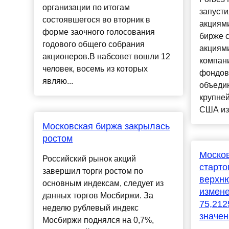
организации по итогам
запусти
состоявшегося во вторник в
акциям
форме заочного голосования
бирже с
годового общего собрания
акциям
акционеров.В набсовет вошли 12
компани
человек, восемь из которых
фондов
являю...
объеди
крупне
США из.
Московская биржа закрылась
ростом
Москов
Российский рынок акций
старто
завершил торги ростом по
верхню
основным индексам, следует из
измене
данных торгов Мосбиржи. За
75,212
неделю рублевый индекс
значен
Мосбиржи поднялся на 0,7%,