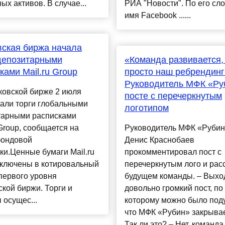
ых активов. В случае...
РИА "Новости". По его сл
имя Facebook ......
ская биржа начала
депозитарными
«Команда развивается,
ками Mail.ru Group
просто наш ребрендинг
Руководитель МФК «Ру
ковской бирже 2 июля
посте с перечеркнутым
али торги глобальными
логотипом
тарными расписками
 Group, сообщается на
Руководитель МФК «Руби
фондовой
Денис Краснобаев
и.Ценные бумаги Mail.ru
прокомментировал пост с
включены в котировальный
перечеркнутым лого и рас
первого уровня
будущем команды. – Выхо
кой биржи. Торги и
довольно громкий пост, по
 осущес...
которому можно было под
что МФК «Рубин» закрывае
Так ли это? – Нет, команда