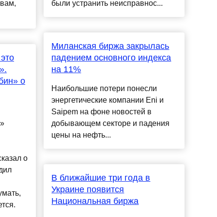
овам,
были устранить неисправнос...
Миланская биржа закрылась
 это
падением основного индекса
».
на 11%
бин» о
Наибольшие потери понесли
энергетические компании Eni и
Saipem на фоне новостей в
н»
добывающем секторе и падения
цены на нефть...
сказал о
дил
В ближайшие три года в
Украине появится
умать,
Национальная биржа
тся.