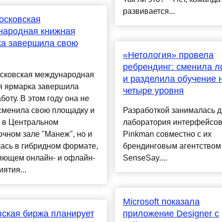
развивается...
осковская
народная книжная
ка завершила свою
«Нетология» провела
ребрендинг: сменила л
осковская международная
и разделила обучение 
я ярмарка завершила
четыре уровня
боту. В этом году она не
сменила свою площадку и
Разработкой занималась д
 в Центральном
лаборатория интерфейсо
чном зале "Манеж", но и
Pinkman совместно с их
ась в гибридном формате,
брендинговым агентством
яющем онлайн- и офлайн-
SenseSay....
ятия...
Microsoft показала
ская биржа планирует
приложение Designer с