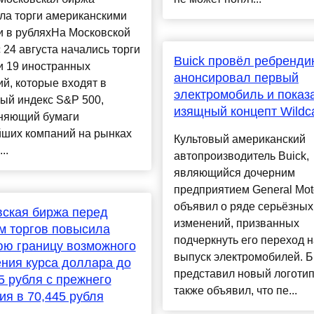
ла торги американскими
и в рубляхНа Московской
 24 августа начались торги
Buick провёл ребрендин
и 19 иностранных
анонсировал первый
й, которые входят в
электромобиль и показ
ый индекс S&P 500,
изящный концепт Wildc
няющий бумаги
йших компаний на рынках
Культовый американский
..
автопроизводитель Buick,
являющийся дочерним
предприятием General Mot
объявил о ряде серьёзных
ская биржа перед
изменений, призванных
м торгов повысила
подчеркнуть его переход н
ю границу возможного
выпуск электромобилей. 
ния курса доллара до
представил новый логотип
5 рубля с прежнего
также объявил, что пе...
ия в 70,445 рубля