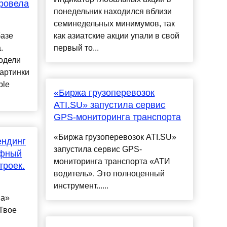
ровела
понедельник находился вблизи
семинедельных минимумов, так
базе
как азиатские акции упали в свой
.
первый то...
модели
картинки
ble
«Биржа грузоперевозок
ATI.SU» запустила сервис
GPS-мониторинга транспорта
«Биржа грузоперевозок ATI.SU»
ендинг
запустила сервис GPS-
ифный
мониторинга транспорта «АТИ
троек.
водитель». Это полноценный
инструмент......
на»
Твое