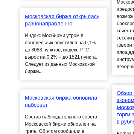
Московс
предос
Московская биржа открылась
возмож
разнонаправленно
брокерс
клиента
Индекс Мосбиржи утром в
сессии 
понедельник опустился на 0,1% –
говорит
до 3083 пунктов, индекс РТС
площад
вырос на 0,2% – до 1521 пункта.
инстру
Следует из данных Московской
вечерних
биржи....
Обзор
Московская биржа обновила
эконом
набсовет
Москов
торги 
Состав наблюдательного совета
в рубл
Московской биржи обновлен на
треть. Об этом сообщили в
Forbes