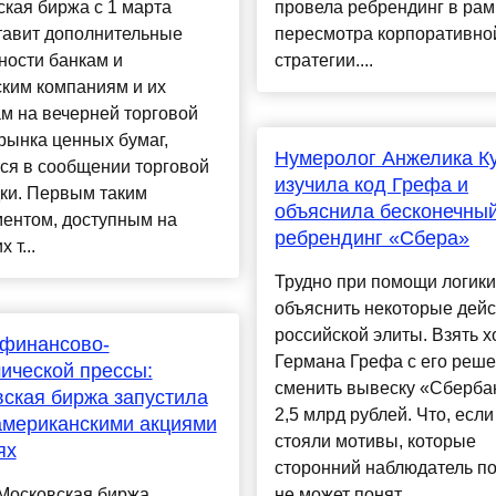
кая биржа с 1 марта
провела ребрендинг в рам
тавит дополнительные
пересмотра корпоративно
ности банкам и
стратегии....
ким компаниям и их
м на вечерней торговой
рынка ценных бумаг,
Нумеролог Анжелика К
ся в сообщении торговой
изучила код Грефа и
ки. Первым таким
объяснила бесконечны
ментом, доступным на
ребрендинг «Сбера»
 т...
Трудно при помощи логики
объяснить некоторые дей
российской элиты. Взять х
 финансово-
Германа Грефа с его реш
ической прессы:
сменить вывеску «Сберба
ская биржа запустила
2,5 млрд рублей. Что, если
американскими акциями
стояли мотивы, которые
ях
сторонний наблюдатель п
 Московская биржа
не может понят...