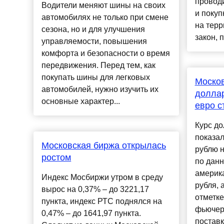
проводи
Водители меняют шины на своих
и покуп
автомобилях не только при смене
на терр
сезона, но и для улучшения
закон, 
управляемости, повышения
комфорта и безопасности о время
передвижения. Перед тем, как
покупать шины для легковых
Москов
автомобилей, нужно изучить их
доллар
основные характер...
евро с
Курс до
показал
Московская биржа открылась
рублю н
ростом
по данн
америка
Индекс Мосбиржи утром в среду
рубля, 
вырос на 0,37% – до 3221,17
отметке
пункта, индекс РТС поднялся на
фьючерс
0,47% – до 1641,97 пункта.
поставко