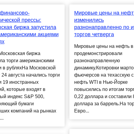
 финансово-
Мировые цены на нефт
ической прессы:
изменились
ская биржа запустила
разнонаправленно по и
американскими акциями
торгов четверга
ях
Мировые цены на нефть в 
 Московская биржа
продемонстрировали
ла торги американскими
разнонаправленную
и в рубляхНа Московской
динамику.Котировки марто
 24 августа начались торги
фьючерсов на техасскую 
и 19 иностранных
нефть WTI в Нью-Йорке
й, которые входят в
повысились по итогам тор
ый индекс S&P 500,
0,22 доллара и составили 
няющий бумаги
доллара за баррель.На тор
йших компаний на рынках
Евро...
..