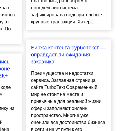
платформы, рано утром в
мпа о
понедельник система
нтинных
зафиксировала подозрительные
вуют
крупные транзакции. Хакер...
к. По
.
Биржа контента ТурбоТекст —
оправдает ли ожидания
лись
заказчика
фоне
Преимущества и недостатки
ЕК+
сервиса. Заглавная страница
 ходе
сайта TurboText Современный
ом
мир не стоит на месте и
привычные для реальной жизни
ику на
сферы заполняют онлайн
пространство. Многие уже
ой
оценили все достоинства бизнеса
Цена
в сети и ищут пути к его