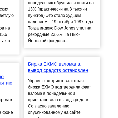
понедельник обрушился почти на
ских
13% (практически на 3 тысячи
светлую
пунктов).Это стало худшим
падением с 19 октября 1987 года.
ов на
Тогда индекс Dow Jones упал на
45,6
рекордные 22,6%.На Нью-
гах в
Йоркской фондово...
Биржа EXMO взломана,
вывод средств остановлен
ле
Украинская криптовалютная
нятию
биржа EXMO подтвердила факт
взлома в понедельник и
тром в
приостановила вывод средств.
Согласно заявлению,
а фоне
опубликованному на сайте