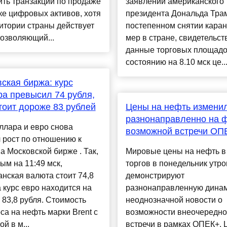
ть транзакции по продаже
заявлений американского
ке цифровых активов, хотя
президента Дональда Тра
итории страны действует
постепенном снятии кара
позволяющий...
мер в стране, свидетельст
данные торговых площадо
состоянию на 8.10 мск це..
ская биржа: курс
а превысил 74 рубля,
тоит дороже 83 рублей
Цены на нефть измени
разнонаправленно на 
ллара и евро снова
возможной встречи ОП
 рост по отношению к
а Московской бирже . Так,
Мировые цены на нефть в
ым на 11:49 мск,
торгов в понедельник утр
нская валюта стоит 74,8
демонстрируют
а курс евро находится на
разнонаправленную динам
 83,8 рубля. Стоимость
неоднозначной новости о
а на нефть марки Brent с
возможности внеочередн
й в м...
встречи в рамках ОПЕК+. 