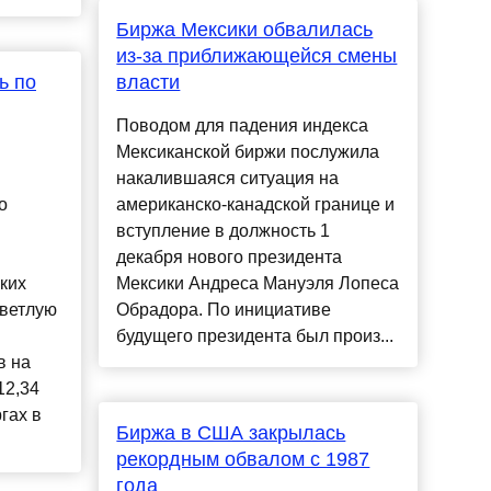
Биржа Мексики обвалилась
из-за приближающейся смены
ь по
власти
Поводом для падения индекса
Мексиканской биржи послужила
накалившаяся ситуация на
о
американско-канадской границе и
вступление в должность 1
декабря нового президента
ких
Мексики Андреса Мануэля Лопеса
светлую
Обрадора. По инициативе
будущего президента был произ...
в на
12,34
гах в
Биржа в США закрылась
рекордным обвалом с 1987
года