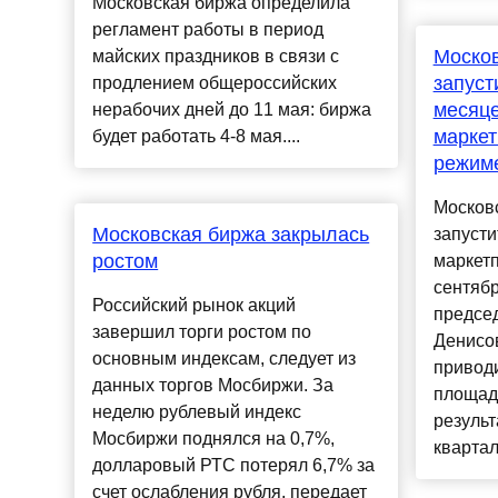
Московская биржа определила
регламент работы в период
Москов
майских праздников в связи с
запуст
продлением общероссийских
месяц
нерабочих дней до 11 мая: биржа
маркет
будет работать 4-8 мая....
режим
Москов
Московская биржа закрылась
запусти
ростом
маркетп
сентябр
Российский рынок акций
предсе
завершил торги ростом по
Денисо
основным индексам, следует из
привод
данных торгов Мосбиржи. За
площад
неделю рублевый индекс
результа
Мосбиржи поднялся на 0,7%,
квартал
долларовый РТС потерял 6,7% за
счет ослабления рубля, передает