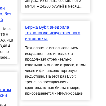
августа, их оплата составляет 2
МРОТ – 24260 рублей в месяц....
ли
о, без
ий
Биржа Bybit внедрила
ы Цена
технологию искусственного
FTSE
интеллекта
DAX -4,8
3,46 4
Технология с использованием
онно-
искусственного интеллекта
ade...
продолжает стремительно
охватывать многие отрасли, в том
числе и финансово-торговую
индустрию. На этот раз Bybit,
третья по посещаемости
криптовалютная биржа в мире,
тогам
присоединяется к ИИ-лихорадке...
ссии
л, а