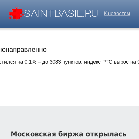
К новостям
нонаправленно
ился на 0,1% – до 3083 пунктов, индекс РТС вырос на 0