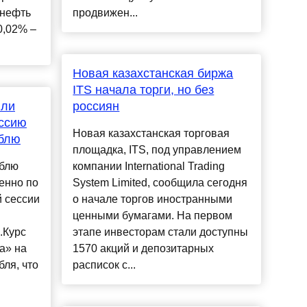
 нефть
продвижен...
0,02% –
Новая казахстанская биржа
ITS начала торги, но без
или
россиян
ссию
Новая казахстанская торговая
ублю
площадка, ITS, под управлением
ублю
компании International Trading
енно по
System Limited, сообщила сегодня
 сессии
о начале торгов иностранными
ценными бумагами. На первом
.Курс
этапе инвесторам стали доступны
а» на
1570 акций и депозитарных
бля, что
расписок с...