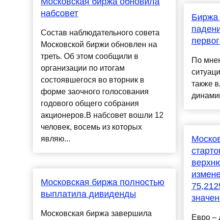
Московская биржа обновила
набсовет
Биржа 
падени
Состав наблюдательного совета
первог
Московской биржи обновлен на
треть. Об этом сообщили в
По мнен
организации по итогам
ситуаци
состоявшегося во вторник в
также в
форме заочного голосования
динамик
годового общего собрания
акционеров.В набсовет вошли 12
человек, восемь из которых
Москов
являю...
старто
верхню
измене
Московская биржа полностью
75,212
выплатила дивиденды
значен
Московская биржа завершила
Евро – 