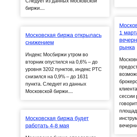
Следует из данных Московской
биржи....
Москов
1 март
Московская биржа открылась
вечерн
снижением
рынка
Индекс Мосбиржи утром во
Московс
вторник опустился на 0,6% – до
предос
уровня 3202 пунктов, индекс РТС
возмож
снизился на 0,9% – до 1631
брокерс
пункта. Следует из данных
клиента
Московской биржи....
сессии 
говорит
площад
Московская биржа будет
инстру
работать 4-8 мая
вечерних