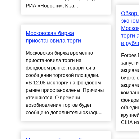
РИА «Новости». К за...
Обзор
эконом
Москов
Московская биржа
торги 
приостановила торги
в рубл
Московская биржа временно
Forbes
приостановила торги на
запусти
фондовом рынке, говорится в
акциям
сообщении торговой площадки.
бирже с
«В 12.08 мск торги на фондовом
акциям
рынке приостановлены. Причины
компани
уточняются. О времени
фондов
возобновления торгов будет
объеди
сообщено дополнительно&raqu...
крупне
США из.