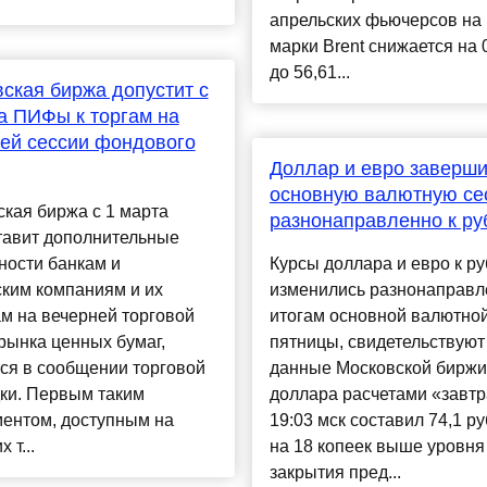
апрельских фьючерсов на
марки Brent снижается на 
до 56,61...
ская биржа допустит с
а ПИФы к торгам на
ей сессии фондового
​Доллар и евро заверш
основную валютную се
кая биржа с 1 марта
разнонаправленно к р
тавит дополнительные
ности банкам и
Курсы доллара и евро к р
ким компаниям и их
изменились разнонаправл
м на вечерней торговой
итогам основной валютной
рынка ценных бумаг,
пятницы, свидетельствуют
ся в сообщении торговой
данные Московской биржи
ки. Первым таким
доллара расчетами «завтр
ментом, доступным на
19:03 мск составил 74,1 ру
 т...
на 18 копеек выше уровня
закрытия пред...