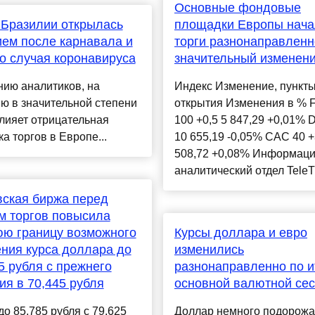
Основные фондовые
Бразилии открылась
площадки Европы нача
ем после карнавала и
торги разнонаправленн
о случая коронавируса
значительный изменен
ию аналитиков, на
Индекс Изменение, пункт
ю в значительной степени
открытия Изменения в % 
лияет отрицательная
100 +0,5 5 847,29 +0,01% 
а торгов в Европе...
10 655,19 -0,05% CAC 40 +
508,72 +0,08% Информаци
аналитический отдел TeleTr
ская биржа перед
м торгов повысила
ю границу возможного
Курсы доллара и евро
ния курса доллара до
изменились
5 рубля с прежнего
разнонаправленно по и
ия в 70,445 рубля
основной валютной се
до 85,785 рубля с 79,625
Доллар немного подорожа