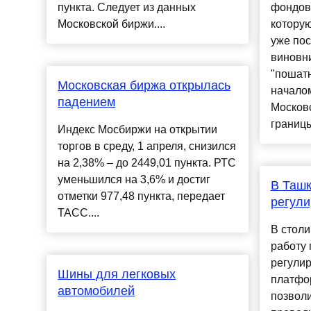
пункта. Следует из данных
фондов
Московской биржи....
котору
уже по
виновн
"пошатн
Московская биржа открылась
начало
падением
Москов
границы
Индекс Мосбиржи на открытии
торгов в среду, 1 апреля, снизился
на 2,38% – до 2449,01 пункта. РТС
уменьшился на 3,6% и достиг
В Ташк
отметки 977,48 пункта, передает
регули
ТАСС....
В столи
работу 
регулир
Шины для легковых
платфо
автомобилей
позвол