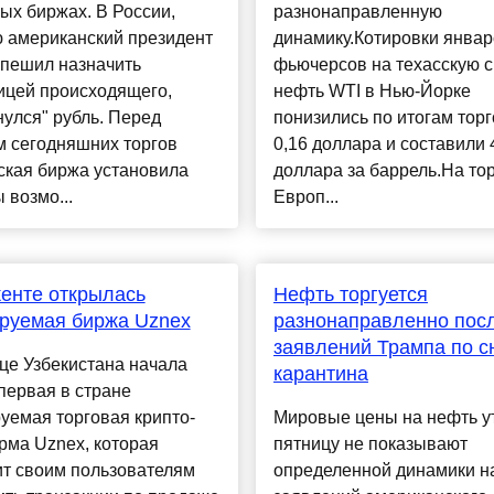
ых биржах. В России,
разнонаправленную
ю американский президент
динамику.Котировки январ
спешил назначить
фьючерсов на техасскую 
ицей происходящего,
нефть WTI в Нью-Йорке
улся" рубль. Перед
понизились по итогам торг
м сегодняшних торгов
0,16 доллара и составили 
ская биржа установила
доллара за баррель.На тор
 возмо...
Европ...
енте открылась
Нефть торгуется
руемая биржа Uznex
разнонаправленно пос
заявлений Трампа по с
це Узбекистана начала
карантина
первая в стране
уемая торговая крипто-
Мировые цены на нефть у
рма Uznex, которая
пятницу не показывают
ит своим пользователям
определенной динамики н