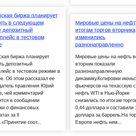
ская биржа планирует
ить в следующем
Мировые цены на нефт
е депозитный
итогам торгов вторника
плейс в тестовом
изменились
е
разнонаправленно
ская биржа планирует
Мировые цены на нефть в
ть депозитный
вторник показали
лейс в тестовом режиме в
разнонаправленную
е. Об этом рассказал ее
динамику.Котировки июньс
датель правления Юрий
фьючерсов на техасскую 
в, чей комментарий
нефть WTI в Нью-Йорке
ится в сообщении
снизились по итогам торго
ки о финансовых
0,44 доллара и составили 
тах за II
доллара за баррель.На тор
.«Принятие соот...
Европе нефть нем...