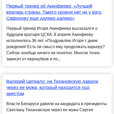
Первый тренер об Акинфееве: «Лучший
вратарь страны. Такого уровня нет ни у кого,
Сафонову еще далеко-далеко»
Первый тренер Игоря Акинфеева высказался о
будущем вратаря ЦСКА. 8 апреля Акинфееву
исполнилось 36 лет. «Поздравляю Игоря с днем
рождения! Есть ли смысл ему продолжать карьеру?
Сейчас вообще ничего не понятно. Многое точно
зависит от еврокубков и по...
Валерий Цепкало: на Тихановскую давили
через ее мужа, который находится под
арестом
Власти Беларуси давили на кандидата в президенты
Светлану Тихановскую через ее мужа Сергея