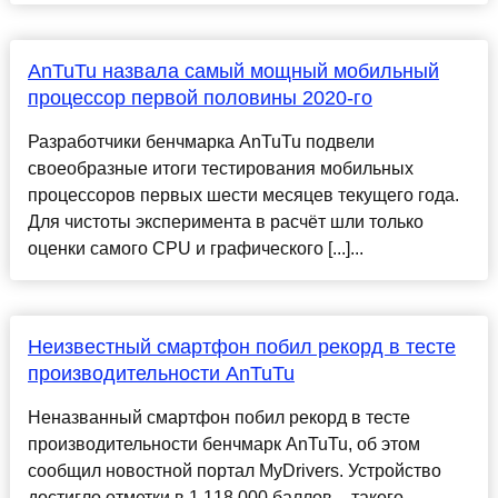
AnTuTu назвала самый мощный мобильный
процессор первой половины 2020-го
Разработчики бенчмарка AnTuTu подвели
своеобразные итоги тестирования мобильных
процессоров первых шести месяцев текущего года.
Для чистоты эксперимента в расчёт шли только
оценки самого CPU и графического [...]...
Неизвестный смартфон побил рекорд в тесте
производительности AnTuTu
Неназванный смартфон побил рекорд в тесте
производительности бенчмарк AnTuTu, об этом
сообщил новостной портал MyDrivers. Устройство
достигло отметки в 1 118 000 баллов – такого