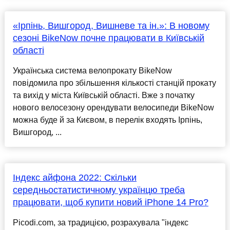
«Ірпінь, Вишгород, Вишневе та ін.»: В новому
сезоні BikeNow почне працювати в Київській
області
Українська система велопрокату BikeNow
повідомила про збільшення кількості станцій прокату
та вихід у міста Київській області. Вже з початку
нового велосезону орендувати велосипеди BikeNow
можна буде й за Києвом, в перелік входять Ірпінь,
Вишгород, ...
Індекс айфона 2022: Скільки
середньостатистичному українцю треба
працювати, щоб купити новий iPhone 14 Pro?
Picodi.com, за традицією, розрахувала "індекс