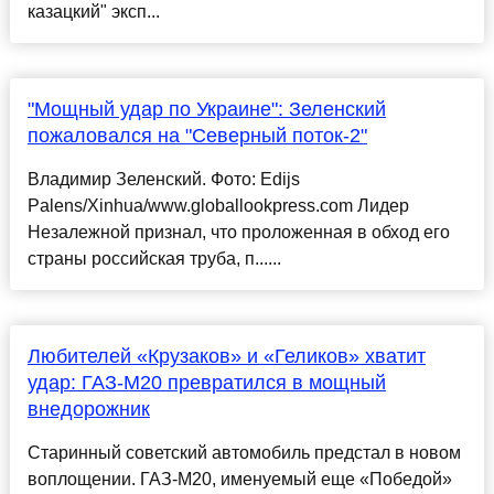
казацкий" эксп...
"Мощный удар по Украине": Зеленский
пожаловался на "Северный поток-2"
Владимир Зеленский. Фото: Edijs
Palens/Xinhua/www.globallookpress.com Лидер
Незалежной признал, что проложенная в обход его
страны российская труба, п......
Любителей «Крузаков» и «Геликов» хватит
удар: ГАЗ-М20 превратился в мощный
внедорожник
Старинный советский автомобиль предстал в новом
воплощении. ГАЗ-М20, именуемый еще «Победой»