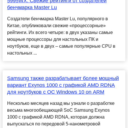
5995WX. Свежие рейтинги от создателей
бенчмарка Master Lu
Создатели бенчмарка Master Lu, популярного в
Китае, опубликовали свежие «процессорные»
рейтинги. Их всего четыре: в двух указаны самые
мощные процессоры для настольных ПК и
ноутбуков, еще в двух – самые популярные CPU в
настольных ...
Samsung также разрабатывает более мощный
вариант Exynos 1000 с графикой AMD RDNA
для ноутбуков с ОС Windows 10 on ARM
Несколько месяцев назад мы узнали о разработке
весьма многообещающей SoC Samsung Exynos
1000 с графикой AMD RDNA, которая должна
выпускаться по передовой 5-нанометровой