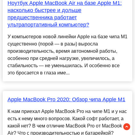
Ноутбук Apple MacBook Air на базе Apple M1:
насколько быстрее и дольше
предшественника работает
ультрапортативный компьютер?
У компьютеров новой линейки Apple на базе чипа M1
существенно (порой — в разы) выросла
производительность, время автономной работы,
особенно при средней нагрузке, увеличилось, а
стабильность — не уменьшилась. И особенно все
это бросается в глаза име...
Apple MacBook Pro 2020: Обзор чипа Apple M1
К нам приехал Apple MacBook Pro на чипе M1 и у нас
есть к нему много вопросов. Какой софт работает, а
какой нет? В чем отличие MacBook Pro от MacBook
Air? Что с производительностью и батарейкой?